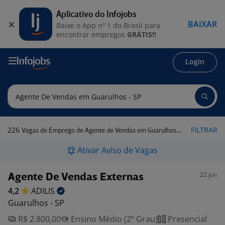
Aplicativo do Infojobs
BAIXAR
Baixe o App nº 1 do Brasil para
encontrar empregos
GRÁTIS!!
Login
226
FILTRAR
Vagas de Emprego de Agente de Vendas em Guarulhos - SP
Ativar Aviso de Vagas
22 jun
Agente De Vendas Externas
4,2
ADILIS
Guarulhos - SP
R$ 2.800,00
Ensino Médio (2º Grau)
Presencial