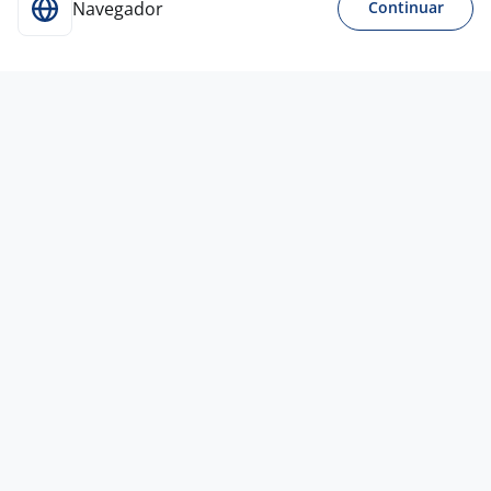
Navegador
Continuar
2 jul
Vendedor JR Zona Leste E Zona Sul
4,6
Coca Cola
FEMSA
Todo Brasil
A combinar
Ensino Médio (2º Grau)
Presencial
20 mai
Consultor De Vendas De Condomínio
4,3
Desktop
Internet
Todo Brasil
A combinar
Entre 1 e 3 anos
Ensino Médio (2º Grau)
Presencial