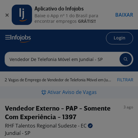
Aplicativo do Infojobs
BAIXAR
Baixe o App nº 1 do Brasil para
encontrar empregos
GRÁTIS!!
Login
2
FILTRAR
Vagas de Emprego de Vendedor de Telefonia Móvel em Jundiaí - SP
Ativar Aviso de Vagas
3 ago
Vendedor Externo - PAP - Somente
Com Experiência - 1397
RHF Talentos Regional Sudeste -
EC
Jundiaí - SP