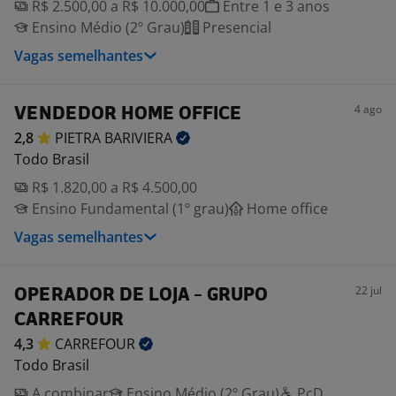
R$ 2.500,00 a R$ 10.000,00
Entre 1 e 3 anos
Ensino Médio (2º Grau)
Presencial
Vagas semelhantes
4 ago
VENDEDOR HOME OFFICE
2,8
PIETRA
BARIVIERA
Todo Brasil
R$ 1.820,00 a R$ 4.500,00
Ensino Fundamental (1º grau)
Home office
Vagas semelhantes
22 jul
OPERADOR DE LOJA - GRUPO
CARREFOUR
4,3
CARREFOUR
Todo Brasil
A combinar
Ensino Médio (2º Grau)
PcD