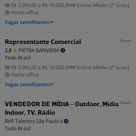
R$ 3.000,00 a R$ 10.000,00
Ensino Médio (2º Grau)
Home office
Vagas semelhantes
Ontem
Representante Comercial
2,8
PIETRA
BARIVIERA
Todo Brasil
R$ 3.000,00 a R$ 10.000,00
Ensino Médio (2º Grau)
Home office
Vagas semelhantes
Ontem
VENDEDOR DE MÍDIA - Outdoor, Mídia
Indoor, TV, Rádio
RHF Talentos São Paulo
II
Todo Brasil