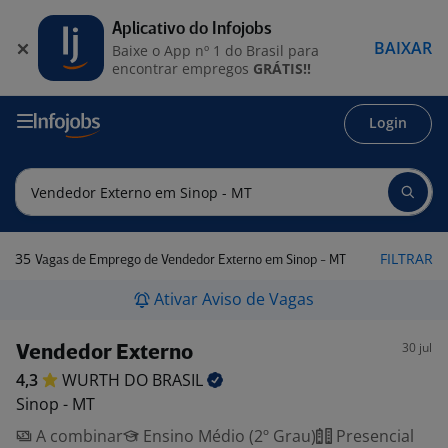
Aplicativo do Infojobs
BAIXAR
Baixe o App nº 1 do Brasil para
encontrar empregos
GRÁTIS!!
Login
35
FILTRAR
Vagas de Emprego de Vendedor Externo em Sinop - MT
Ativar Aviso de Vagas
30 jul
Vendedor Externo
4,3
WURTH DO
BRASIL
Sinop - MT
A combinar
Ensino Médio (2º Grau)
Presencial