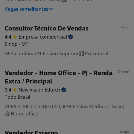
Vagas semelhantes
11 jul
Consultor Técnico De Vendas
4,4
Empresa
confidencial
Sinop - MT
A combinar
Ensino Superior
Presencial
Ontem
Vendedor - Home Office - PJ - Renda
Extra / Principal
3,4
New Vision
Edtech
Todo Brasil
R$ 3.000,00 a R$ 5.000,00
Ensino Médio (2º Grau)
Home office
4 ago
Vendedor Externo