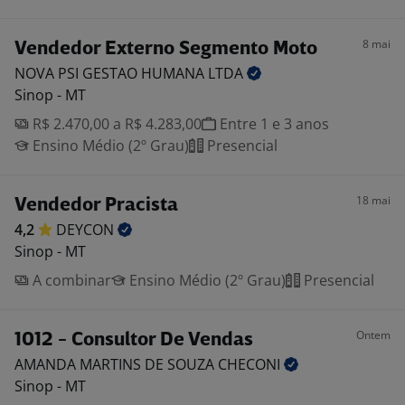
8 mai
Vendedor Externo Segmento Moto
NOVA PSI GESTAO HUMANA
LTDA
Sinop - MT
R$ 2.470,00 a R$ 4.283,00
Entre 1 e 3 anos
Ensino Médio (2º Grau)
Presencial
18 mai
Vendedor Pracista
4,2
DEYCON
Sinop - MT
A combinar
Ensino Médio (2º Grau)
Presencial
Ontem
1012 - Consultor De Vendas
AMANDA MARTINS DE SOUZA
CHECONI
Sinop - MT