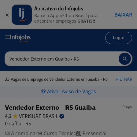
Aplicativo do Infojobs
BAIXAR
Baixe o App nº 1 do Brasil para
encontrar empregos
GRÁTIS!!
Login
33
FILTRAR
Vagas de Emprego de Vendedor Externo em Guaíba - RS
Ativar Aviso de Vagas
4 ago
Vendedor Externo - RS Guaiba
4,3
VERISURE
BRASIL
Guaíba - RS
A combinar
Curso Técnico
Presencial