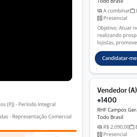
Todo Brasil
A combinar
Presencial
Objetivo: Atuar 
realizando pros
lojistas, promov
Candidatar-me
Vendedor (A)
#1400
s (PJ) - Período Integral
RHF Campos Ger
das - Representação Comercial
Todo Brasil
R$ 2.090,00
E
Presencial