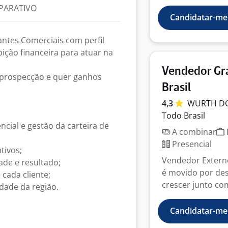
PARATIVO
Candidatar-me
ntes Comerciais com perfil
ição financeira para atuar na
Vendedor Gr
, prospecção e quer ganhos
Brasil
4,3
WURTH D
Todo Brasil
cial e gestão da carteira de
A combinar
Presencial
tivos;
Vendedor Extern
ade e resultado;
é movido por desa
cada cliente;
crescer junto co
dade da região.
Candidatar-me