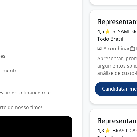
;
Representan
4,5
SESAMI
BR
Todo Brasil
A combinar
es;
Apresentar, pro
argumentos sólido
cimento.
análise de custo-b
Candidatar-me
escimento financeiro e
rte do nosso time!
Representan
4,3
BRASIL
CA