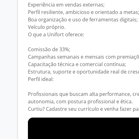
Experiência em vendas externas;
Perfil resiliente, ambicioso e orientado a metas
Boa organização e uso de ferramentas digitais;
Veículo próprio.
O que a Unifort oferece:
Comissão de 33%;
Campanhas semanais e mensais com premiaçõ
Capacitação técnica e comercial contínua;
Estrutura, suporte e oportunidade real de cres
Perfil ideal:
Profissionais que buscam alta performance, cr
autonomia, com postura profissional e ética.
Curtiu? Cadastre seu currículo e venha fazer pa