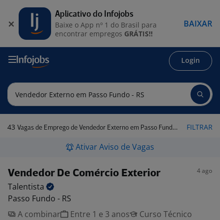
Aplicativo do Infojobs
BAIXAR
Baixe o App nº 1 do Brasil para
encontrar empregos
GRÁTIS!!
Login
43
FILTRAR
Vagas de Emprego de Vendedor Externo em Passo Fundo - RS
Ativar Aviso de Vagas
4 ago
Vendedor De Comércio Exterior
Talentista
Passo Fundo - RS
A combinar
Entre 1 e 3 anos
Curso Técnico