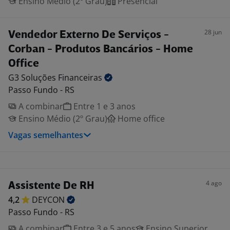
Ensino Médio (2º Grau)
Presencial
28 jun
Vendedor Externo De Serviços -
Corban - Produtos Bancários - Home
Office
G3 Soluções
Financeiras
Passo Fundo - RS
A combinar
Entre 1 e 3 anos
Ensino Médio (2º Grau)
Home office
Vagas semelhantes
4 ago
Assistente De RH
4,2
DEYCON
Passo Fundo - RS
A combinar
Entre 3 e 5 anos
Ensino Superior