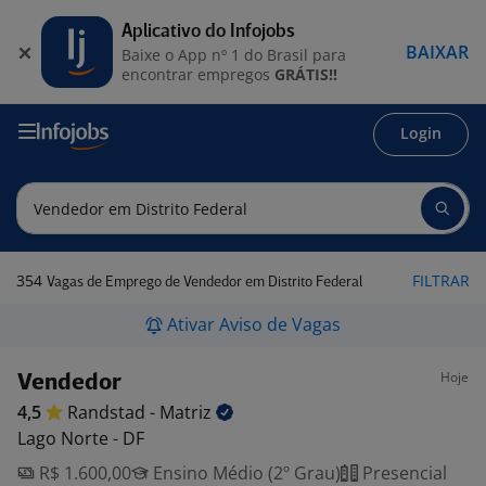
Aplicativo do Infojobs
BAIXAR
Baixe o App nº 1 do Brasil para
encontrar empregos
GRÁTIS!!
Login
354
FILTRAR
Vagas de Emprego de Vendedor em Distrito Federal
Ativar Aviso de Vagas
Hoje
Vendedor
4,5
Randstad -
Matriz
Lago Norte - DF
R$ 1.600,00
Ensino Médio (2º Grau)
Presencial