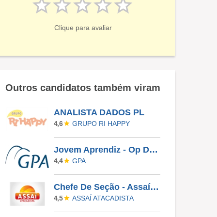
Clique para avaliar
Outros candidatos também viram
ANALISTA DADOS PL
GRUPO RI HAPPY
4,6
Jovem Aprendiz - Op De Caixa - Extra Itapetininga
GPA
4,4
Chefe De Seção - Assaí Digital
ASSAÍ ATACADISTA
4,5