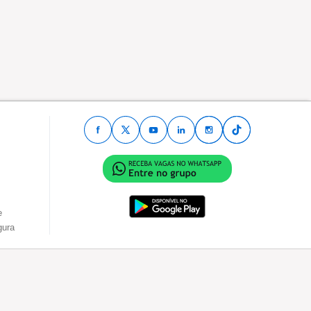
e
gura