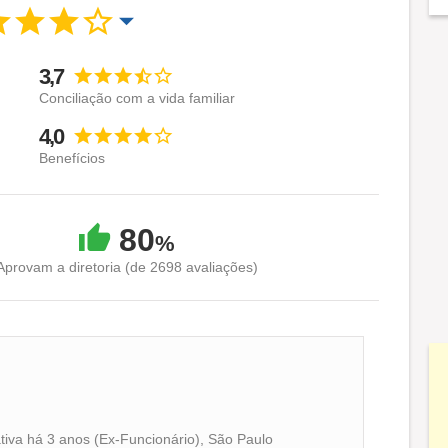
para celebrar momentos especiais.
3,7
Conciliação com a vida familiar
erecendo a melhor experiência na escolha do presente
4,0
Benefícios
80
%
Aprovam a diretoria (de 2698 avaliações)
ativa há 3 anos (Ex-Funcionário), São Paulo