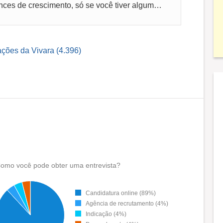
Salário ruim, muitas cobrança. Sem chances de crescimento, só se você tiver alguma faculdade. Caso contrário você não é visto nem lembrado.
ações da Vivara (4.396)
omo você pode obter uma entrevista?
Candidatura online (89%)
Agência de recrutamento (4%)
Indicação (4%)