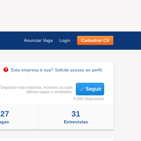
Anunciar Vaga
Login
Cadastrar CV
Esta empresa é sua? Solicite acesso ao perfil.
Seguindo esta empresa, receberá as suas
Seguir
últimas vagas e novidades.
6.049 Seguidores
327
31
agas
Entrevistas