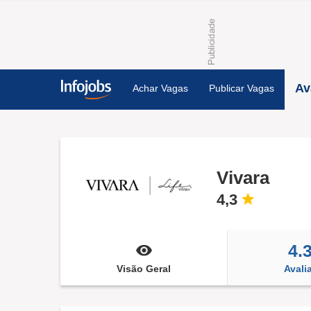
Av
Achar Vagas
Publicar Vagas
Vivara
4,3
4.
Visão Geral
Avali