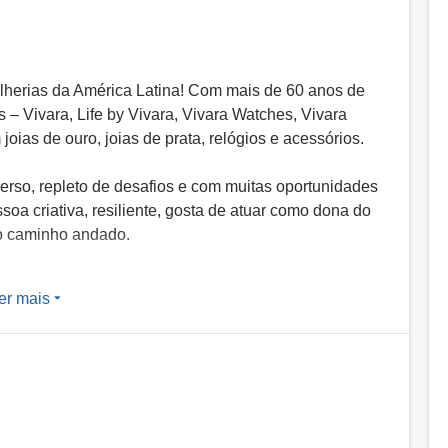
alherias da América Latina! Com mais de 60 anos de
 – Vivara, Life by Vivara, Vivara Watches, Vivara
oias de ouro, joias de prata, relógios e acessórios.
erso, repleto de desafios e com muitas oportunidades
oa criativa, resiliente, gosta de atuar como dona do
io caminho andado.
er mais
rsidade, e as apoiamos em todas as suas formas de
das as pessoas se sintam bem-vindas. Recriminamos
, orientação sexual, identidade ou expressão de