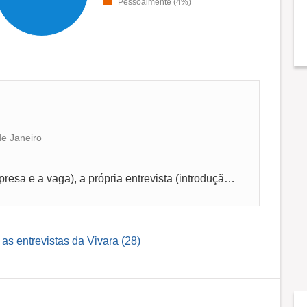
Pessoalmente (4%)
de Janeiro
envolve preparação (pesquisa sobre a empresa e a vaga), a própria entrevista (introdução, desenvolvimento com perguntas sobre experiência e...
 as entrevistas da Vivara (28)