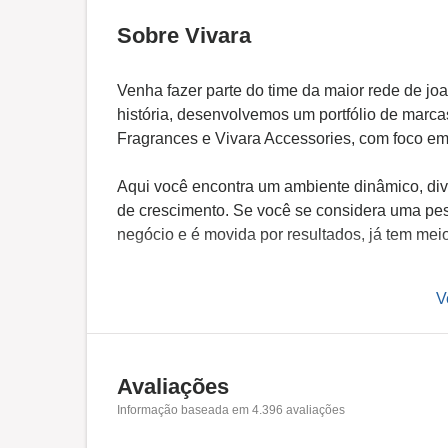
Sobre Vivara
Venha fazer parte do time da maior rede de jo
história, desenvolvemos um portfólio de marcas
Fragrances e Vivara Accessories, com foco em j
Aqui você encontra um ambiente dinâmico, div
de crescimento. Se você se considera uma pess
negócio e é movida por resultados, já tem me
V
Na Vivara, acreditamos na inclusão e na dive
expressão para construir um lugar em que to
qualquer tipo de discriminação, seja por idade
gênero, cor, etnia, deficiência ou religião.
Avaliações
Informação baseada em
4.396
avaliações