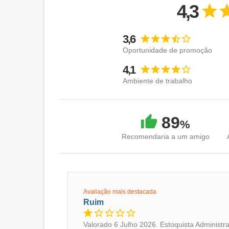
Vem brilhar com a gente! #VemPraVivara
4,3
Visão:
Ser a marca mais desejada da América Latina 
3,6
Oportunidade de promoção
Missão:
Existimos para fascinar os novos clientes, of
4,1
perfeito.
Ambiente de trabalho
89
%
Recomendaria a um amigo
Avaliação mais destacada
Ruim
Valorado 6 Julho 2026. Estoquista Administr