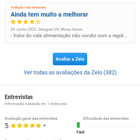
Missão:
Avaliação mais destacada
Ainda tem muito a melhorar
Oferecer amparo e cuidado está em nosso DNA, por isso
temos como missão: “Inspirar Zelo, em todos momentos”.
29 Junho 2022. Designer UX, Minas Gerais
- Valor do vale alimentação não condiz com a região que se concentra a Matriz; - Salário abaixo do mercado; - Não te...
Avaliar a Zelo
Ver todas as avaliações da Zelo (382)
Entrevistas
Informação baseada em
1
entrevista
Avaliação geral das entrevistas
Dificuldade das entrevistas
5
Fácil