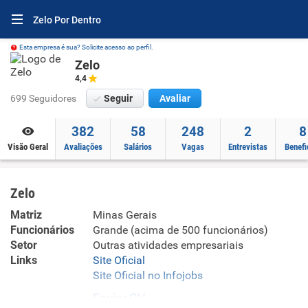
Zelo Por Dentro
Esta empresa é sua? Solicite acesso ao perfil.
Zelo
4,4
699 Seguidores
Seguir
Avaliar
382
58
248
2
8
Visão Geral
Avaliações
Salários
Vagas
Entrevistas
Benefi
Zelo
Matriz
Minas Gerais
Funcionários
Grande (acima de 500 funcionários)
Setor
Outras atividades empresariais
Links
Site Oficial
Site Oficial no Infojobs
Enviar CV