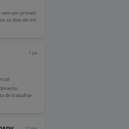
e vem em primeir
os os dias de mil
1 jul
ncial
ndimento
ta de trabalhar
11 jun