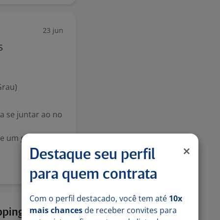
23 jun
S
Grau)
 se juntar ao no
 e um gosto genu
Destaque seu perfil
para quem contrata
Com o perfil destacado, você tem até
10x
mais chances
de receber convites para
22 jun
ping |