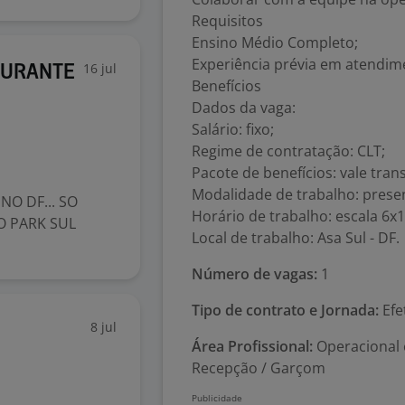
Requisitos
Ensino Médio Completo;
Experiência prévia em atendime
16 jul
AURANTE
Benefícios
Dados da vaga:
Salário: fixo;
Regime de contratação: CLT;
Pacote de benefícios: vale tran
Modalidade de trabalho: presen
NO DF... SO
Horário de trabalho: escala 6x1
O PARK SUL
Local de trabalho: Asa Sul - DF.
Número de vagas:
1
Tipo de contrato e Jornada:
Efe
8 jul
Área Profissional:
Operacional 
Recepção / Garçom