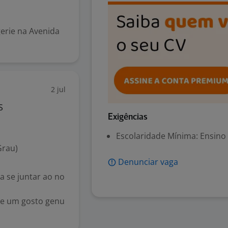
gerie na Avenida
2 jul
S
Exigências
Escolaridade Mínima: Ensino
Grau)
Denunciar vaga
 se juntar ao no
 e um gosto genu