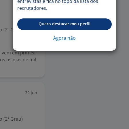
entrevistas e fica no topo da lista dos
recrutadores.
Quero destacar meu perfil
 (2º Grau)
Agora não
e vem em primeir
os os dias de mil
22 jun
 (2º Grau)