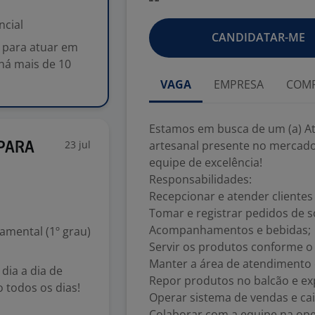
ncial
CANDIDATAR-ME
para atuar em
há mais de 10
VAGA
EMPRESA
COMP
Estamos em busca de um (a) At
23 jul
artesanal presente no mercado
 PARA
equipe de excelência!
Responsabilidades:
Recepcionar e atender clientes
Tomar e registrar pedidos de s
Acompanhamentos e bebidas;
mental (1º grau)
Servir os produtos conforme o 
Manter a área de atendimento 
dia a dia de
Repor produtos no balcão e ex
o todos os dias!
Operar sistema de vendas e cai
Colaborar com a equipe na oper