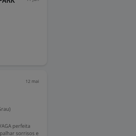
 PARK
12 mai
Grau)
VAGA perfeita
palhar sorrisos e