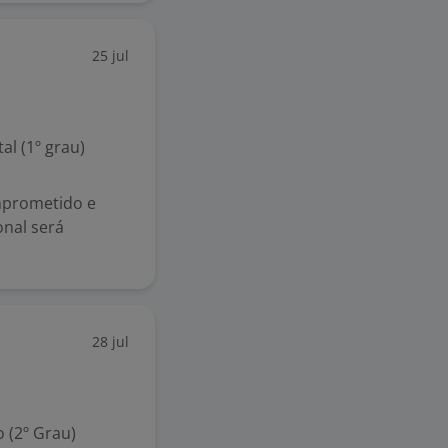
25 jul
l (1º grau)
mprometido e
onal será
28 jul
 (2º Grau)