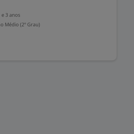
 e 3 anos
no Médio (2º Grau)