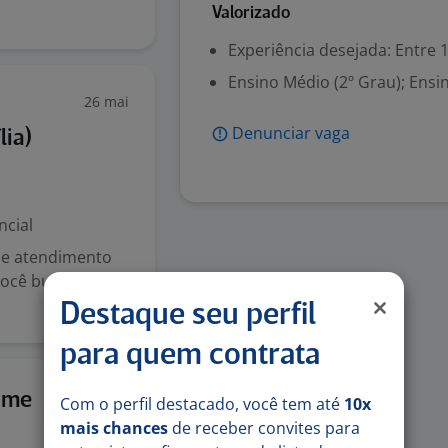
Valorizado
Experiência desejada: Entre 1
Ensino Médio (2º Grau); Ensi
26 mai
Denunciar vaga
lia)
ncial
 e atendimento
 você busca um
Destaque seu perfil
para quem contrata
3 ago
ome
Com o perfil destacado, você tem até
10x
mais chances
de receber convites para