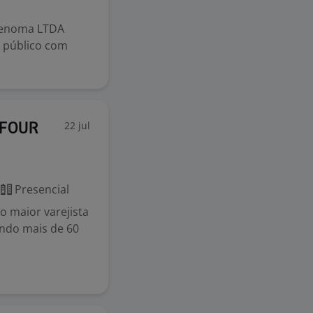
Genoma LTDA
 público com
22 jul
EFOUR
Presencial
 maior varejista
endo mais de 60