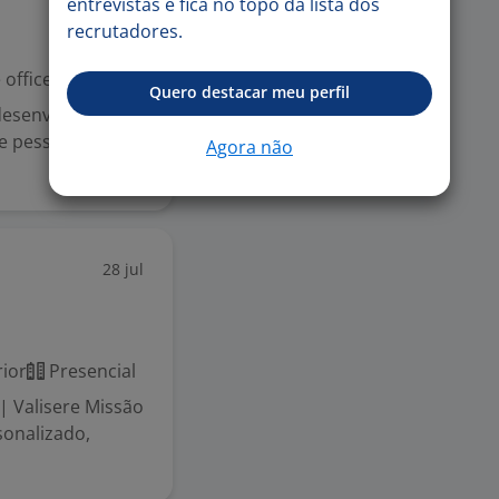
entrevistas e fica no topo da lista dos
recrutadores.
office
Quero destacar meu perfil
desenvolva sua
de pessoas
Agora não
28 jul
ior
Presencial
| Valisere Missão
sonalizado,