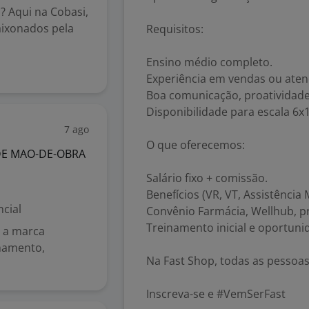
 Aqui na Cobasi,
aixonados pela
Requisitos:
Ensino médio completo.
Experiência em vendas ou atend
Boa comunicação, proatividade
Disponibilidade para escala 6x1
7 ago
O que oferecemos:
DE MAO-DE-OBRA
Salário fixo + comissão.
Benefícios (VR, VT, Assistência
cial
Convênio Farmácia, Wellhub, p
Treinamento inicial e oportuni
m a marca
chamento,
Na Fast Shop, todas as pessoa
Inscreva-se e #VemSerFast