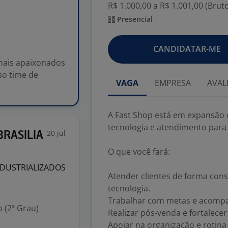
R$ 1.000,00 a R$ 1.001,00 (Brut
Presencial
CANDIDATAR-ME
onais apaixonados
so time de
VAGA
EMPRESA
AVAL
A Fast Shop está em expansão 
tecnologia e atendimento para 
20 jul
 BRASILIA
O que você fará:
NDUSTRIALIZADOS
Atender clientes de forma con
tecnologia.
Trabalhar com metas e acompa
 (2º Grau)
Realizar pós-venda e fortalece
Apoiar na organização e rotina 