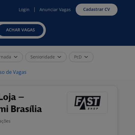
Cadastrar CV
Login
Anunciar Vagas
ACHAR VAGAS
rnada
Senioridade
PcD
iso de Vagas
Loja –
i Brasília
iações