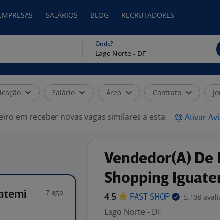
 EMPRESAS
SALÁRIOS
BLOG
RECRUTADORES
Onde?
icação
Salário
Área
Contrato
Jo
eiro em receber novas vagas similares a esta
Ativar Av
Vendedor(A) De 
Shopping Iguatem
7 ago
uatemi
4,5
5.108 aval
FAST
SHOP
Lago Norte - DF