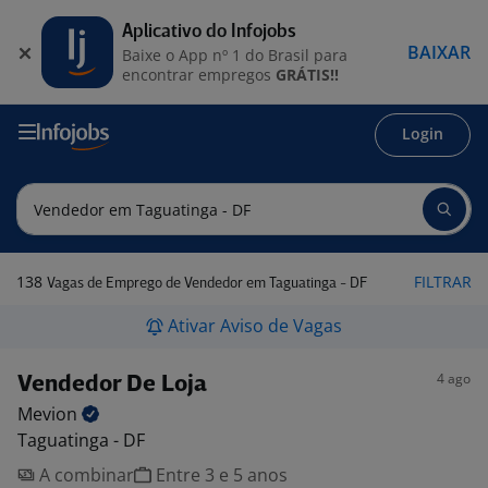
Aplicativo do Infojobs
BAIXAR
Baixe o App nº 1 do Brasil para
encontrar empregos
GRÁTIS!!
Login
138
FILTRAR
Vagas de Emprego de Vendedor em Taguatinga - DF
Ativar Aviso de Vagas
4 ago
Vendedor De Loja
Mevion
Taguatinga - DF
A combinar
Entre 3 e 5 anos