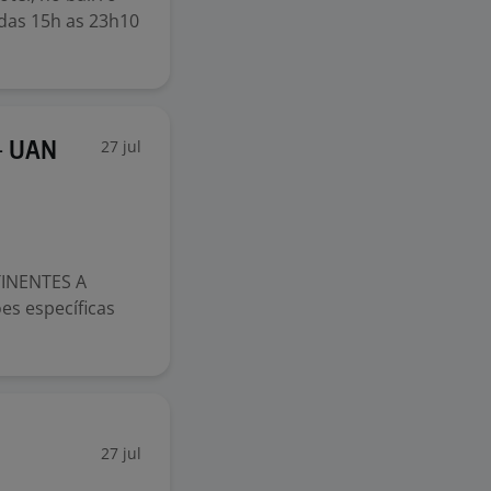
 das 15h as 23h10
27 jul
- UAN
INENTES A
es específicas
27 jul