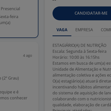
Presencial
CANDIDATAR-ME
exta-feira
 um(a)
VAGA
EMPRESA
COMP
ESTAGIÁRIO(A) DE NUTRIÇÃO
Escala: Segunda à Sexta-feira
4 ago
Horário: 10:00 às 16:15hs
Estamos em busca de um(a) est
Unidade de Alimentação e Nutr
alimentação coletiva e ações ed
 (2º Grau)
O(a) estagiário(a) atuará dire
incentivando hábitos alimentar
equipe e é
do sistema de aquisição de la
remos conhecer
colaborando com o nutricionist
qualidade, elaboração de card
Principais atividades: