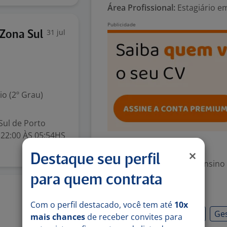
Área Profissional:
Estagiário e
31 jul
 Zona Sul
o (2º Grau)
Sul de Porto
 22:00 ÀS 05:54HS
Exigências
Destaque seu perfil
Escolaridade Mínima: Ensino
para quem contrata
Habilidades
4 ago
Com o perfil destacado, você tem até
10x
Atendimento ao cliente
Ge
mais chances
de receber convites para