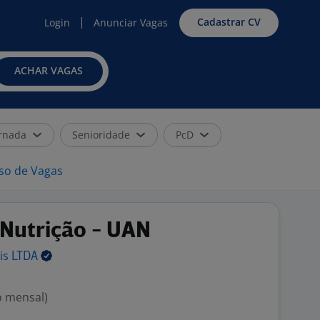
Cadastrar CV
Login
Anunciar Vagas
ACHAR VAGAS
rnada
Senioridade
PcD
iso de Vagas
 Nutrição - UAN
ais
LTDA
o mensal)