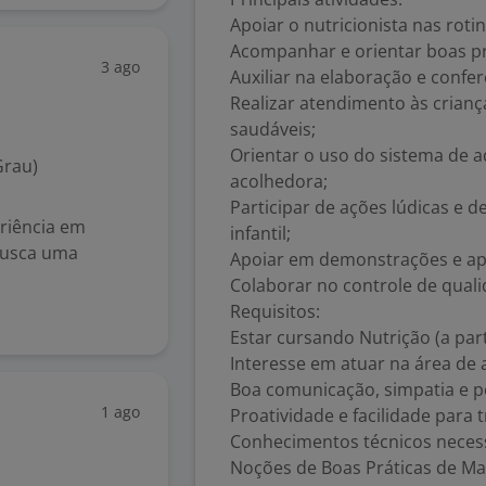
Apoiar o nutricionista nas roti
Acompanhar e orientar boas pr
3 ago
Auxiliar na elaboração e confer
Realizar atendimento às crian
saudáveis;
Orientar o uso do sistema de a
Grau)
acolhedora;
Participar de ações lúdicas e d
eriência em
infantil;
 busca uma
Apoiar em demonstrações e apr
Colaborar no controle de quali
Requisitos:
Estar cursando Nutrição (a part
Interesse em atuar na área de a
Boa comunicação, simpatia e po
1 ago
Proatividade e facilidade para 
Conhecimentos técnicos necess
Noções de Boas Práticas de Ma