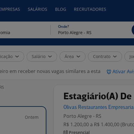
 EMPRESAS
SALÁRIOS
BLOG
RECRUTADORES
Onde?
icação
Salário
Área
Contrato
Jo
eiro em receber novas vagas similares a esta
Ativar Av
 RS
Estagiário(A) De
Olivas Restaurantes Empresari
Porto Alegre - RS
Ontem
R$ 1.200,00 a R$ 1.400,00 (Brut
Presencial