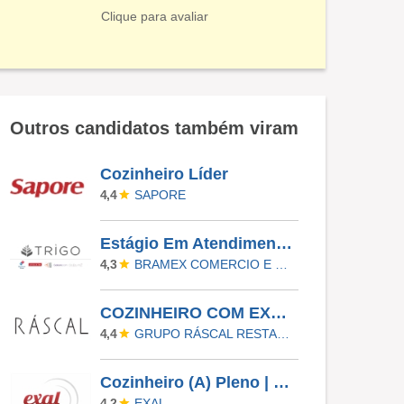
Clique para avaliar
Outros candidatos também viram
Cozinheiro Líder
SAPORE
4,4
Estágio Em Atendimento Ao Cliente
BRAMEX COMERCIO E SERVICOS LTDA
4,3
COZINHEIRO COM EXPERIENCIA - ZONA SUL - GRUPO RASCAL
GRUPO RÁSCAL RESTAURANTES
4,4
Cozinheiro (A) Pleno | Curitiba/PR
EXAL
4,2