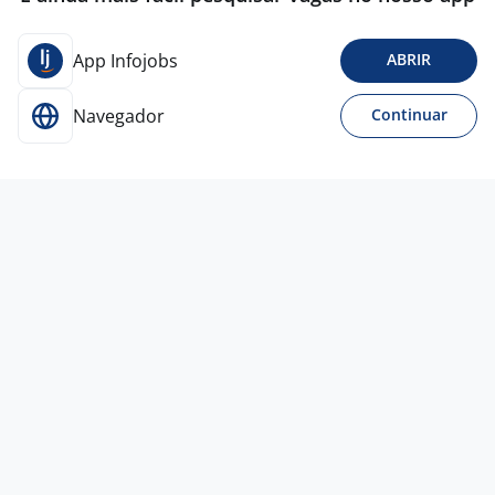
App Infojobs
ABRIR
Navegador
Continuar
Para Candidatos
Acesse o site de empregos líder e se candidate a
vagas adequadas ao seu perfil de forma fácil e
rápida.