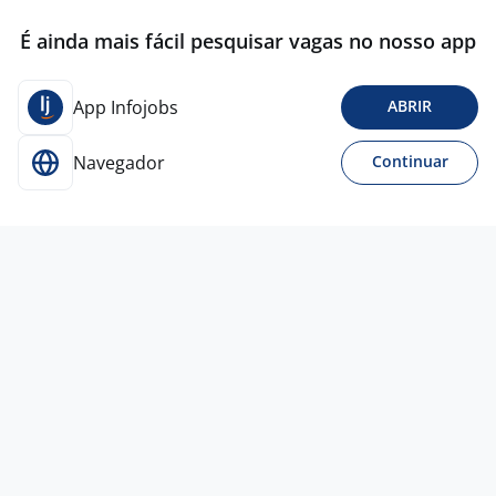
É ainda mais fácil pesquisar vagas no nosso app
App Infojobs
ABRIR
Navegador
Continuar
22 jul
Agente De Marketing
CONSERVADORA LIMPARE JARDINAGEM PLANTAS E
FLORES
Belo Horizonte - MG
A combinar
Só estágios
Ensino Médio (2º Grau)