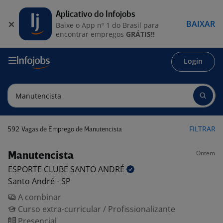
Aplicativo do Infojobs
BAIXAR
Baixe o App nº 1 do Brasil para
encontrar empregos
GRÁTIS!!
Login
592
FILTRAR
Vagas de Emprego de Manutencista
Ontem
Manutencista
ESPORTE CLUBE SANTO
ANDRÉ
Santo André - SP
A combinar
Curso extra-curricular / Profissionalizante
Presencial