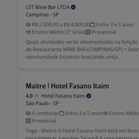
LST Wine Bar
LTDA
Campinas - SP
R$ 2.500,00 a R$ 4.000,00
Entre 3 e 5 anos
Ensino Médio (2º Grau)
Presencial
Quais atividades serão desenvolvidas na função
de Restaurante WINE BAR (CAMPINAS/SP) = Sobr
oportunidade Estamos buscando um(a...
Maitre | Hotel Fasano Itaim
4,0
Hotel Fasano
Itaim
São Paulo - SP
A combinar
Entre 3 e 5 anos
Ensino Médio
Presencial
Vaga - Maitre O Hotel Fasano Itaim está em bus
para integrar a equipe. Se você é uma pessoa or