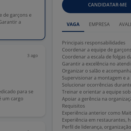
CANDIDATAR-ME
e de garçons e
Garantir a
VAGA
EMPRESA
AVAL
Principais responsabilidades
Coordenar a equipe de garçon
3 ago
Coordenar a escala de folgas d
Garantir a excelência no atend
Organizar o salão e acompanha
Supervisionar a montagem e a 
Solucionar ocorrências durant
edicado para se
Treinar e orientar a equipe sob
 é um cargo
Apoiar a gerência na organiza
Requisitos
Experiência anterior como Maitr
Experiência em restaurantes, h
Perfil de liderança, organizaç