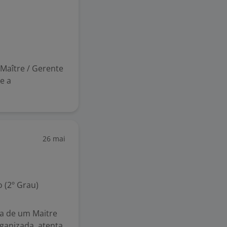
 Maître / Gerente
e a
26 mai
 (2º Grau)
ca de um Maitre
ganizada, atenta