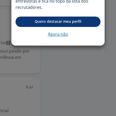
entrevistas e fica no topo da lista dos
recrutadores.
8 jul
Quero destacar meu perfil
Agora não
ior
Presencial
ssui paixão por
eriência em
8 jul
ncial