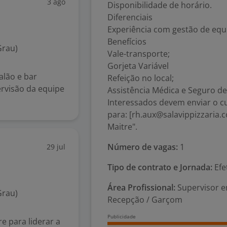
3 ago
Disponibilidade de horário.
Diferenciais
Experiência com gestão de equ
Benefícios
Grau)
Vale-transporte;
Gorjeta Variável
alão e bar
Refeição no local;
rvisão da equipe
Assistência Médica e Seguro d
Interessados devem enviar o cu
para: [rh.aux@salavippizzaria
Maitre".
Número de vagas:
1
29 jul
Tipo de contrato e Jornada:
Efe
Área Profissional:
Supervisor e
Grau)
Recepção / Garçom
e para liderar a