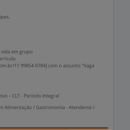
ipes.
e vida em grupo
rrículo
.com.br/11 99854-0784] com o assunto "Vaga
tivo – CLT - Período Integral
m Alimentação / Gastronomia - Atendente /