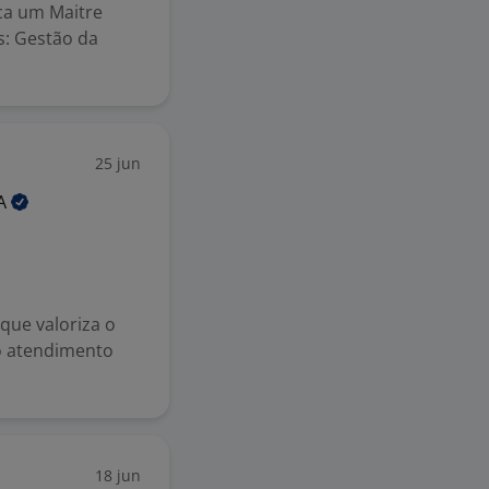
ca um Maitre
s: Gestão da
25 jun
A
que valoriza o
o atendimento
18 jun