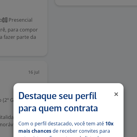
o
Presencial
trê, para compor
a fazer parte da
16 jul
Destaque seu perfil
 (2º Grau)
para quem contrata
talidade, que
Com o perfil destacado, você tem até
10x
moráveis aos
mais chances
de receber convites para