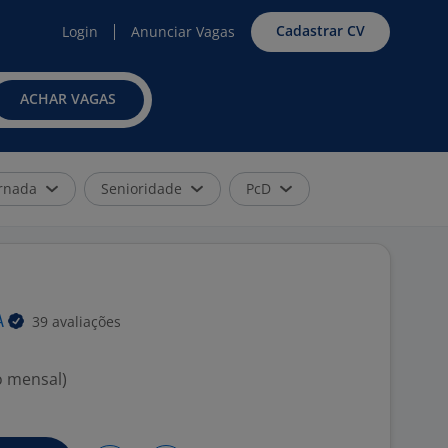
Cadastrar CV
Login
Anunciar Vagas
ACHAR VAGAS
rnada
Senioridade
PcD
39 avaliações
A
o mensal)