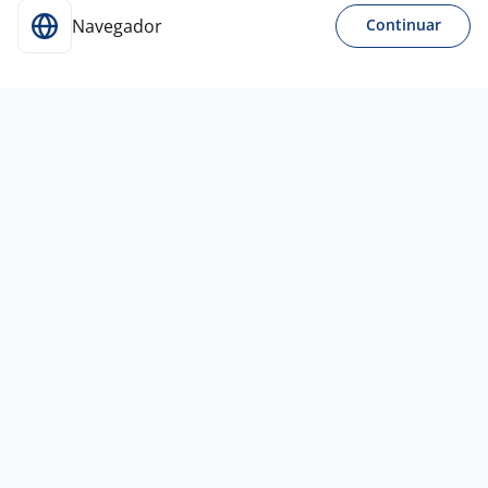
Navegador
Continuar
Para Candidatos
Acesse o site de empregos líder e se candidate a
vagas adequadas ao seu perfil de forma fácil e
rápida.