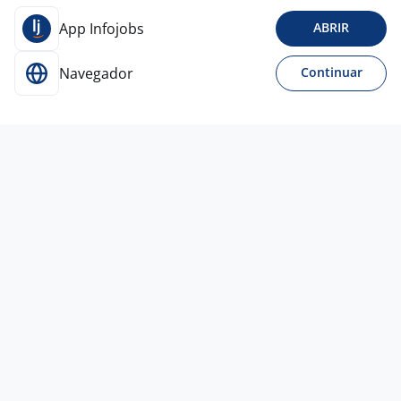
App Infojobs
ABRIR
Navegador
Continuar
27 jul
Supervisor De Operações Logisticas|
ZONA SUL - SP
4,2
ADILIS
São Paulo - SP
R$ 6.000,00
Entre 1 e 3 anos
Ensino Superior
Presencial