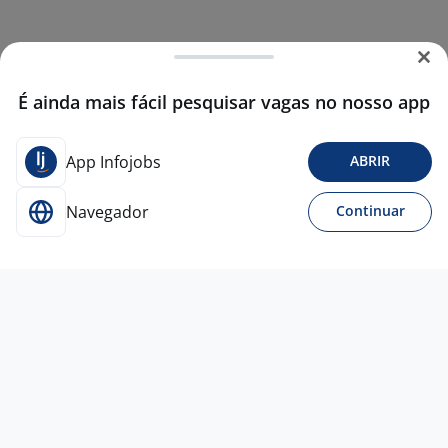
É ainda mais fácil pesquisar vagas no nosso app
App Infojobs
ABRIR
Navegador
Continuar
30 jul
#1181 Atendimento Voz Receptivo |
Inglês A2+ - Barra Funda SP
TATIANA CARDOSO GARCIA
LTDA