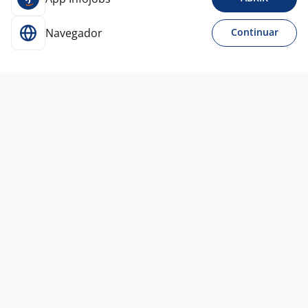
Navegador
Continuar
Ontem
Assistente De Telemarketing (Perfil
Feminino)
4,2
LIFE RECURSOS
HUMANOS
São Paulo - SP
R$ 2.345,00
Menos de 1 ano
Ensino Médio (2º Grau)
Presencial
Ontem
Líder De Atendimento / Telemarketing