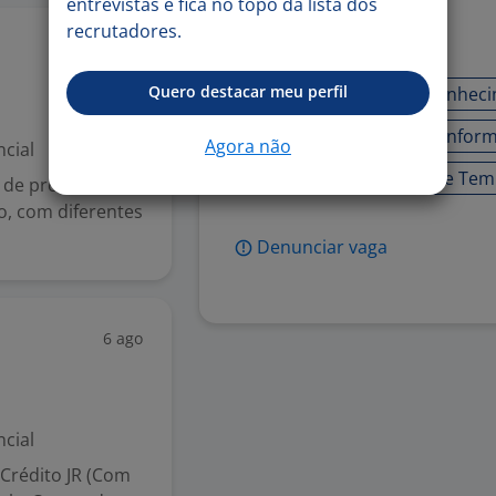
entrevistas e fica no topo da lista dos
recrutadores.
Habilidades
6 ago
Quero destacar meu perfil
Boa Comunicação
Conheci
Foco em Resultados
Inform
Agora não
cial
Organização e Gestão de Te
e profissionais
o, com diferentes
Denunciar vaga
6 ago
cial
Crédito JR (Com