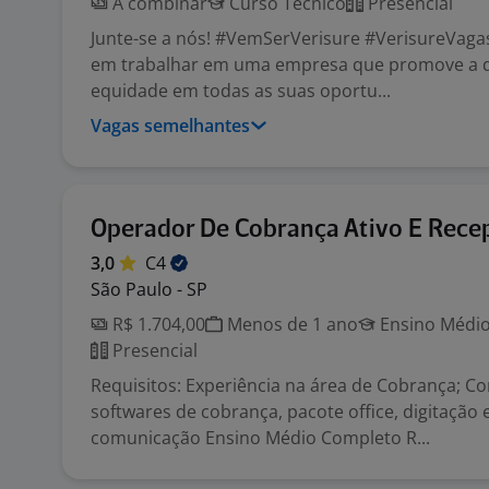
A combinar
Curso Técnico
Presencial
Junte-se a nós! #VemSerVerisure #VerisureVaga
em trabalhar em uma empresa que promove a d
equidade em todas as suas oportu...
Vagas semelhantes
Operador De Cobrança Ativo E Rece
3,0
C4
São Paulo - SP
R$ 1.704,00
Menos de 1 ano
Ensino Médio
Presencial
Requisitos: Experiência na área de Cobrança; 
softwares de cobrança, pacote office, digitação 
comunicação Ensino Médio Completo R...