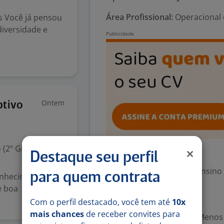
Área Profissional:
Operacional 
s Você já pensou
iversidade e
Ontem
ptivo
 (2º Grau)
Exigências
Destaque seu perfil
Escolaridade Mínima: Ensino
para quem contrata
Conhecimento em
e boa
Valorizado
Com o perfil destacado, você tem até
10x
mais chances
de receber convites para
Experiência desejada: Menos