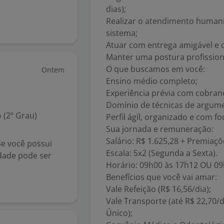
dias);
Realizar o atendimento humani
sistema;
Atuar com entrega amigável e 
Manter uma postura profission
O que buscamos em você:
Ontem
Ensino médio completo;
Experiência prévia com cobranç
Domínio de técnicas de argum
 (2º Grau)
Perfil ágil, organizado e com f
Sua jornada e remuneração:
Salário: R$ 1.625,28 + Premiaç
Se você possui
Escala: 5x2 (Segunda a Sexta).
dade pode ser
Horário: 09h00 às 17h12 OU 09
Benefícios que você vai amar:
Vale Refeição (R$ 16,56/dia);
Vale Transporte (até R$ 22,70/d
Único);