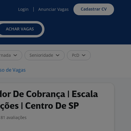
Cadastrar CV
Login
Anunciar Vagas
ACHAR VAGAS
rnada
Senioridade
PcD
iso de Vagas
or De Cobrança | Escala
ções | Centro De SP
81 avaliações