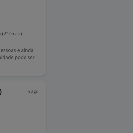
 (2º Grau)
pessoas e ainda
nidade pode ser
5 ago
)