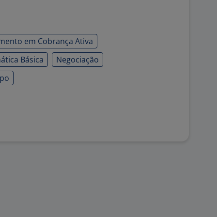
mento em Cobrança Ativa
ática Básica
Negociação
mpo