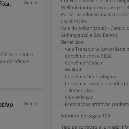
Convênio Médico e Odontológi
Ontem
ixa,
Wellhub (antigo Gympass) e Te
Parcerias educacionais (Convên
Localização:
Vale do Anhangabaú – Centro de
Anhangabaú e São Bento).
Benefícios:
-. Vale Transporte (prioridade 
édito ?? Centro
-. Convênio com o SESC
por desafios e
-. Convênio Médico
-. Wellhub
-. Convênio Odontológico
-. Convênios com faculdades (
-. Telemedicina
-. Vale Refeição
Ontem
-. Premiações atrativas confo
ptivo
Número de vagas:
100
Tipo de contrato e Jornada:
Efe