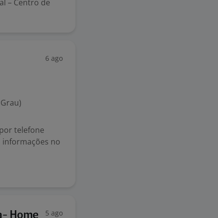
al – Centro de
6 ago
 Grau)
por telefone
s informações no
5 ago
a- Home