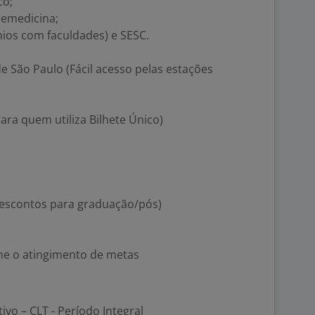
co;
lemedicina;
ios com faculdades) e SESC.
 São Paulo (Fácil acesso pelas estações
para quem utiliza Bilhete Único)
descontos para graduação/pós)
rme o atingimento de metas
tivo – CLT - Período Integral