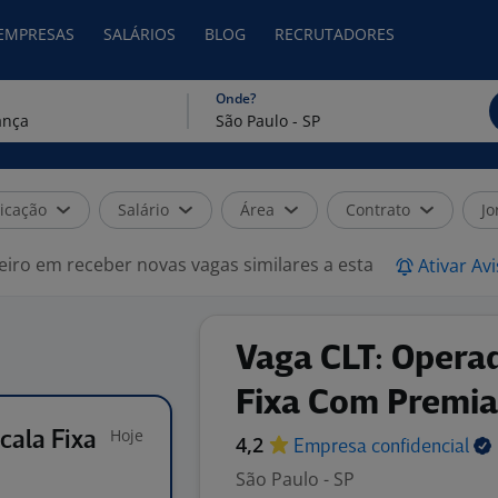
 EMPRESAS
SALÁRIOS
BLOG
RECRUTADORES
Onde?
icação
Salário
Área
Contrato
Jo
eiro em receber novas vagas similares a esta
Ativar Av
Vaga CLT: Operad
Fixa Com Premia
Hoje
cala Fixa
4,2
Empresa
confidencial
São Paulo - SP