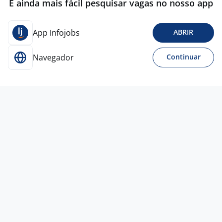
É ainda mais fácil pesquisar vagas no nosso app
App Infojobs
ABRIR
Navegador
Continuar
4 ago
Auxiliar De Logística
JOG MONTAGEM DE ANDAIMES
LTDA
São Paulo - SP
R$ 2.190,00
Entre 1 e 3 anos
Ensino Médio (2º Grau)
Presencial
Vagas semelhantes