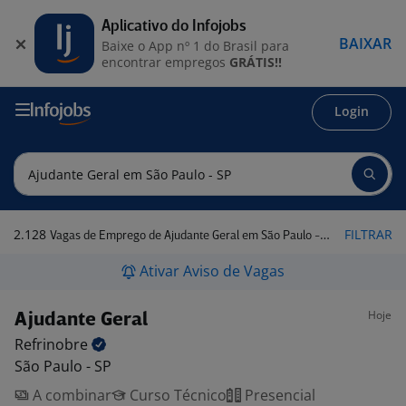
Aplicativo do Infojobs
BAIXAR
Baixe o App nº 1 do Brasil para
encontrar empregos
GRÁTIS!!
Login
2.128
FILTRAR
Vagas de Emprego de Ajudante Geral em São Paulo - SP
Ativar Aviso de Vagas
Hoje
Ajudante Geral
Refrinobre
São Paulo - SP
A combinar
Curso Técnico
Presencial