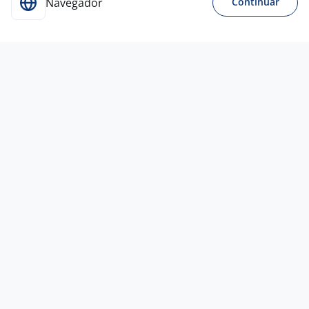
Navegador
Continuar
6 ago
Ajudante Geral
4,1
Burger
king
São Paulo - SP
R$ 1.688,00
Sem experiência
Ensino Médio (2º Grau)
Presencial
6 ago
Ajudante Geral De Produção
2,7
ENG-PELL
São Paulo - SP
R$ 2.300,00
Sem experiência