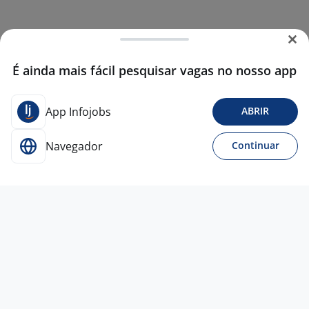
É ainda mais fácil pesquisar vagas no nosso app
App Infojobs
ABRIR
Navegador
Continuar
6 ago
Auxiliar De Serviços Gerais - MOOCA
3,9
DL
GREEN
São Paulo - SP