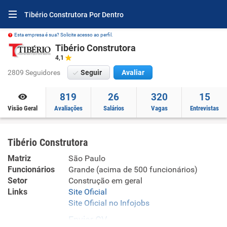
Tibério Construtora Por Dentro
Esta empresa é sua? Solicite acesso ao perfil.
Tibério Construtora
4,1
2809 Seguidores
Seguir
Avaliar
819
26
320
15
Visão Geral
Avaliações
Salários
Vagas
Entrevistas
Tibério Construtora
Matriz
São Paulo
Funcionários
Grande (acima de 500 funcionários)
Setor
Construção em geral
Links
Site Oficial
Site Oficial no Infojobs
Enviar CV