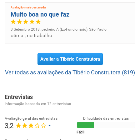
são os pilares que estiveram presentes durante toda a
Avaliação mais destacada
trajetória da Tibério e até hoje são valores preservados no
Muito boa no que faz
dia a dia da empresa, por serem fundamentais para o
cumprimento de seus compromissos e prazos.
3 Setembro 2018. pedreiro A (Ex-Funcionário), São Paulo
otima , no trabalho
Avaliar a Tibério Construtora
Ver todas as avaliações da Tibério Construtora (819)
Entrevistas
Informação baseada em
12
entrevistas
Avaliação geral das entrevistas
Dificuldade das entrevistas
3,2
Fácil