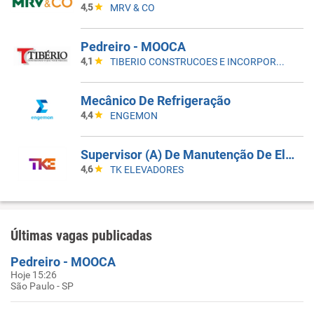
4,5
MRV & CO
Pedreiro - MOOCA
4,1
TIBERIO CONSTRUCOES E INCORPORACOES
Mecânico De Refrigeração
4,4
ENGEMON
Supervisor (A) De Manutenção De Elevadores
4,6
TK ELEVADORES
Últimas vagas publicadas
Pedreiro - MOOCA
Hoje 15:26
São Paulo - SP