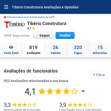
Tibério Construtora Avaliações e Opiniões
Esta empresa é sua? Solicite acesso ao perfil.
Tibério Construtora
4,1
2808 Seguidores
Seguir
Avaliar
819
26
320
15
Visão Geral
Avaliações
Salários
Vagas
Entrevistas
Avaliações de funcionários
Filtrar
952 Avaliações relacionadas a sua busca
4,1
3,3
3,9
Oportunidade de promoção
Conciliação com a vida familiar