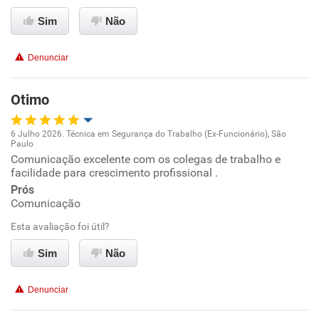
Recomenda esta empresa
Sim
Não
Recomenda a diretoria
Denunciar
Otimo
6 Julho 2026. Técnica em Segurança do Trabalho (Ex-Funcionário), São
Paulo
Oportunidade de promoção
Comunicação excelente com os colegas de trabalho e
facilidade para crescimento profissional .
Ambiente de trabalho
Prós
Comunicação
Conciliação com a vida familiar
Esta avaliação foi útil?
Sim
Não
Benefícios
Denunciar
Recomenda esta empresa
Recomenda a diretoria