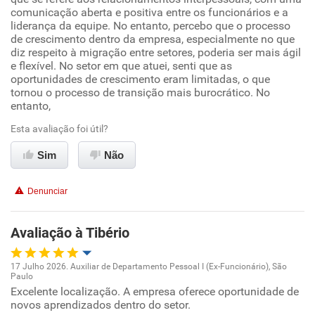
comunicação aberta e positiva entre os funcionários e a
Ambiente de trabalho
Não recomenda esta empresa
liderança da equipe. No entanto, percebo que o processo
de crescimento dentro da empresa, especialmente no que
Não recomenda a diretoria
Conciliação com a vida familiar
diz respeito à migração entre setores, poderia ser mais ágil
e flexível. No setor em que atuei, senti que as
oportunidades de crescimento eram limitadas, o que
Benefícios
tornou o processo de transição mais burocrático. No
entanto,
Recomenda esta empresa
Esta avaliação foi útil?
Sim
Não
Denunciar
Avaliação à Tibério
17 Julho 2026. Auxiliar de Departamento Pessoal I (Ex-Funcionário), São
Paulo
Oportunidade de promoção
Excelente localização. A empresa oferece oportunidade de
novos aprendizados dentro do setor.