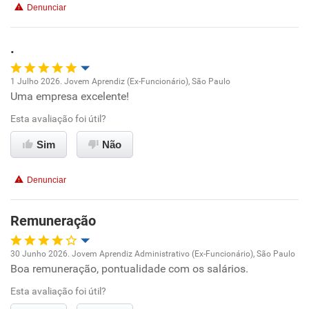
Denunciar
Benefícios
.
Recomenda esta empresa
1 Julho 2026. Jovem Aprendiz (Ex-Funcionário), São Paulo
Recomenda a diretoria
Uma empresa excelente!
Oportunidade de promoção
Esta avaliação foi útil?
Ambiente de trabalho
Sim
Não
Conciliação com a vida familiar
Denunciar
Benefícios
Remuneração
Recomenda esta empresa
30 Junho 2026. Jovem Aprendiz Administrativo (Ex-Funcionário), São Paulo
Boa remuneração, pontualidade com os salários.
Oportunidade de promoção
Esta avaliação foi útil?
Ambiente de trabalho