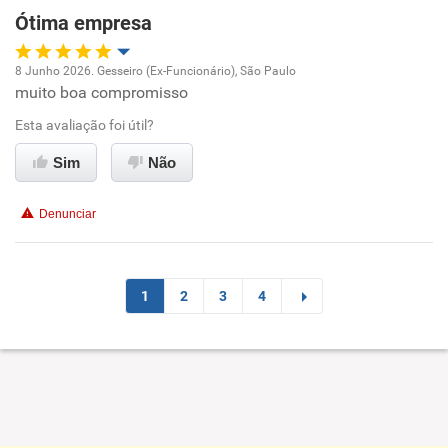
Ótima empresa
Recomenda esta empresa
8 Junho 2026. Gesseiro (Ex-Funcionário), São Paulo
muito boa compromisso
Oportunidade de promoção
Esta avaliação foi útil?
Ambiente de trabalho
Sim
Não
Conciliação com a vida familiar
Denunciar
Benefícios
Recomenda esta empresa
1
2
3
4
Recomenda a diretoria