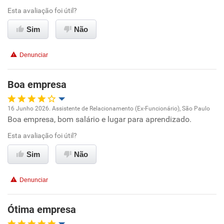
Ambiente de trabalho
Esta avaliação foi útil?
Conciliação com a vida familiar
Sim
Não
Benefícios
Denunciar
Não recomenda esta empresa
Boa empresa
Não recomenda a diretoria
16 Junho 2026. Assistente de Relacionamento (Ex-Funcionário), São Paulo
Boa empresa, bom salário e lugar para aprendizado.
Oportunidade de promoção
Esta avaliação foi útil?
Ambiente de trabalho
Sim
Não
Conciliação com a vida familiar
Denunciar
Benefícios
Ótima empresa
Recomenda esta empresa