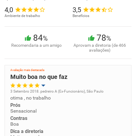
4,0
3,5
Ambiente de trabalho
Benefícios
84
78
%
%
Recomendaria a um amigo
Aprovam a diretoria (de 466
avaliações)
Avaliação mais destacada
Muito boa no que faz
3 Setembro 2018. pedreiro A (Ex-Funcionário), São Paulo
otima , no trabalho
Oportunidade de promoção
Prós
Sensacional
Ambiente de trabalho
Contras
Boa
Conciliação com a vida familiar
Dica a diretoria