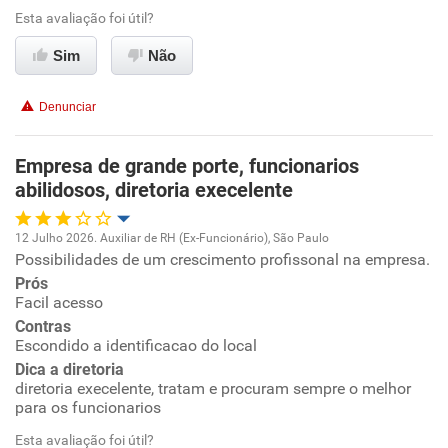
Ambiente de trabalho
Esta avaliação foi útil?
Conciliação com a vida familiar
Sim
Não
Benefícios
Denunciar
Recomenda esta empresa
Empresa de grande porte, funcionarios
Recomenda a diretoria
abilidosos, diretoria execelente
12 Julho 2026. Auxiliar de RH (Ex-Funcionário), São Paulo
Possibilidades de um crescimento profissonal na empresa.
Oportunidade de promoção
Prós
Facil acesso
Ambiente de trabalho
Contras
Escondido a identificacao do local
Conciliação com a vida familiar
Dica a diretoria
diretoria execelente, tratam e procuram sempre o melhor
para os funcionarios
Benefícios
Esta avaliação foi útil?