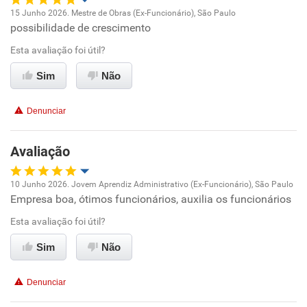
15 Junho 2026. Mestre de Obras (Ex-Funcionário), São Paulo
possibilidade de crescimento
Oportunidade de promoção
Esta avaliação foi útil?
Ambiente de trabalho
Sim
Não
Conciliação com a vida familiar
Denunciar
Benefícios
Avaliação
Recomenda esta empresa
10 Junho 2026. Jovem Aprendiz Administrativo (Ex-Funcionário), São Paulo
Recomenda a diretoria
Empresa boa, ótimos funcionários, auxilia os funcionários
Oportunidade de promoção
Esta avaliação foi útil?
Ambiente de trabalho
Sim
Não
Conciliação com a vida familiar
Denunciar
Benefícios