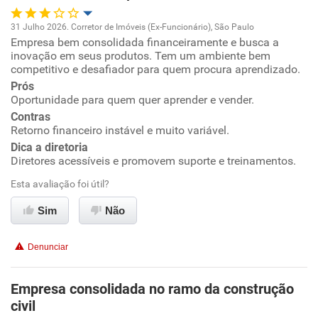
Não recomenda esta empresa
31 Julho 2026. Corretor de Imóveis (Ex-Funcionário), São Paulo
Recomenda a diretoria
Empresa bem consolidada financeiramente e busca a
Oportunidade de promoção
inovação em seus produtos. Tem um ambiente bem
competitivo e desafiador para quem procura aprendizado.
Ambiente de trabalho
Prós
Oportunidade para quem quer aprender e vender.
Conciliação com a vida familiar
Contras
Retorno financeiro instável e muito variável.
Dica a diretoria
Benefícios
Diretores acessíveis e promovem suporte e treinamentos.
Esta avaliação foi útil?
Recomenda esta empresa
Recomenda a diretoria
Sim
Não
Denunciar
Empresa consolidada no ramo da construção
civil