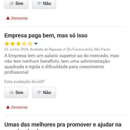
Sim
Não
Conciliação com a vida familiar
Denunciar
Benefícios
Empresa paga bem, mas só isso
Não recomenda esta empresa
22 Junho 2026. Analista de Repasse Jr (Ex-Funcionário), São Paulo
A Empresa tem um salario superior ao do mercado, mas
Oportunidade de promoção
não tem nenhum beneficio, tem uma administração
quadrada e rígida e dificuldade para crescimento
Ambiente de trabalho
profissional
Esta avaliação foi útil?
Conciliação com a vida familiar
Sim
Não
Benefícios
Denunciar
Recomenda esta empresa
Não recomenda a diretoria
Umas das melhores pra promover e ajudar na