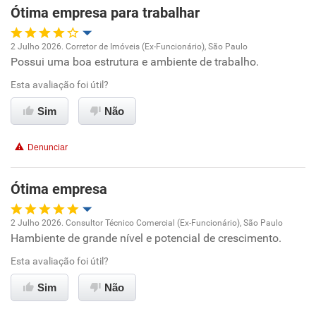
Ótima empresa para trabalhar
2 Julho 2026. Corretor de Imóveis (Ex-Funcionário), São Paulo
Possui uma boa estrutura e ambiente de trabalho.
Oportunidade de promoção
Esta avaliação foi útil?
Ambiente de trabalho
Sim
Não
Conciliação com a vida familiar
Denunciar
Benefícios
Ótima empresa
Recomenda esta empresa
2 Julho 2026. Consultor Técnico Comercial (Ex-Funcionário), São Paulo
Recomenda a diretoria
Hambiente de grande nível e potencial de crescimento.
Oportunidade de promoção
Esta avaliação foi útil?
Ambiente de trabalho
Sim
Não
Conciliação com a vida familiar