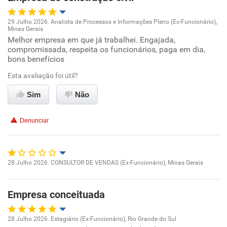
29 Julho 2026. Analista de Processos e Informações Pleno (Ex-Funcionário),
Minas Gerais
Oportunidade de promoção
Melhor empresa em que já trabalhei. Engajada,
compromissada, respeita os funcionários, paga em dia,
bons benefícios
Ambiente de trabalho
Esta avaliação foi útil?
Conciliação com a vida familiar
Sim
Não
Benefícios
Denunciar
Recomenda esta empresa
28 Julho 2026. CONSULTOR DE VENDAS (Ex-Funcionário), Minas Gerais
Oportunidade de promoção
Empresa conceituada
Ambiente de trabalho
28 Julho 2026. Estagiário (Ex-Funcionário), Rio Grande do Sul
Conciliação com a vida familiar