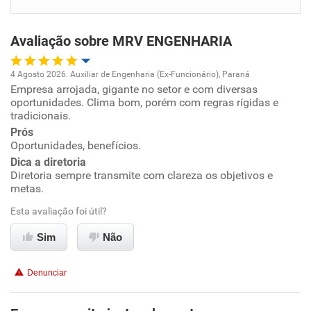
Benefícios
Avaliação sobre MRV ENGENHARIA
Recomenda esta empresa
Recomenda a diretoria
4 Agosto 2026. Auxiliar de Engenharia (Ex-Funcionário), Paraná
Empresa arrojada, gigante no setor e com diversas
Oportunidade de promoção
oportunidades. Clima bom, porém com regras rígidas e
tradicionais.
Ambiente de trabalho
Prós
Oportunidades, benefícios.
Conciliação com a vida familiar
Dica a diretoria
Diretoria sempre transmite com clareza os objetivos e
metas.
Benefícios
Esta avaliação foi útil?
Recomenda esta empresa
Sim
Não
Recomenda a diretoria
Denunciar