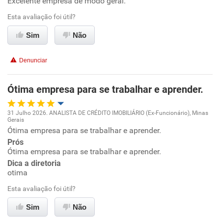
Excelente empresa de modo geral.
Esta avaliação foi útil?
Ambiente de trabalho
Sim
Não
Conciliação com a vida familiar
Denunciar
Benefícios
Ótima empresa para se trabalhar e aprender.
Recomenda esta empresa
Recomenda a diretoria
31 Julho 2026. ANALISTA DE CRÉDITO IMOBILIÁRIO (Ex-Funcionário), Minas
Gerais
Oportunidade de promoção
Ótima empresa para se trabalhar e aprender.
Prós
Ambiente de trabalho
Ótima empresa para se trabalhar e aprender.
Dica a diretoria
otima
Conciliação com a vida familiar
Esta avaliação foi útil?
Benefícios
Sim
Não