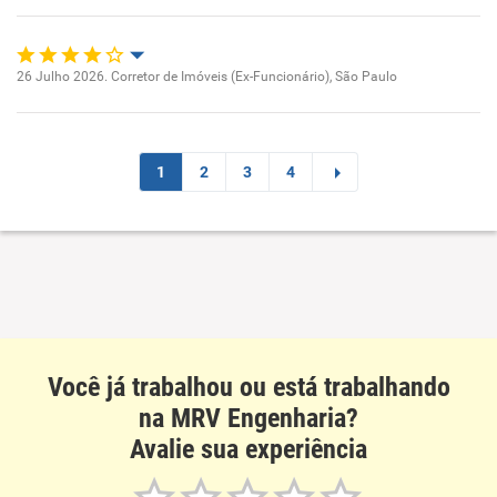
Benefícios
Recomenda esta empresa
26 Julho 2026. Corretor de Imóveis (Ex-Funcionário), São Paulo
Oportunidade de promoção
Ambiente de trabalho
1
2
3
4
Conciliação com a vida familiar
Benefícios
Recomenda esta empresa
Recomenda a diretoria
Você já trabalhou ou está trabalhando
na MRV Engenharia?
Avalie sua experiência