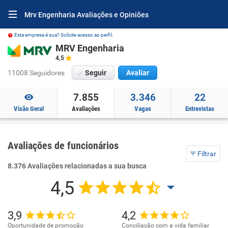
Mrv Engenharia Avaliações e Opiniões
Esta empresa é sua? Solicite acesso ao perfil.
MRV Engenharia
4,5
11008 Seguidores
Seguir
Avaliar
7.855
3.346
22
Visão Geral
Avaliações
Vagas
Entrevistas
Avaliações de funcionários
Filtrar
8.376 Avaliações relacionadas a sua busca
4,5
3,9
4,2
Oportunidade de promoção
Conciliação com a vida familiar