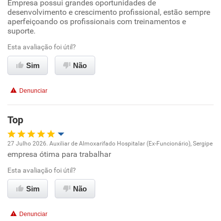
Empresa possui grandes oportunidades de
Oportunidade de promoção
desenvolvimento e crescimento profissional, estão sempre
aperfeiçoando os profissionais com treinamentos e
Benefícios
Ambiente de trabalho
suporte.
Esta avaliação foi útil?
Não recomenda esta empresa
Conciliação com a vida familiar
Sim
Não
Benefícios
Denunciar
Recomenda esta empresa
Recomenda a diretoria
Top
27 Julho 2026. Auxiliar de Almoxarifado Hospitalar (Ex-Funcionário), Sergipe
empresa ótima para trabalhar
Oportunidade de promoção
Esta avaliação foi útil?
Ambiente de trabalho
Sim
Não
Conciliação com a vida familiar
Denunciar