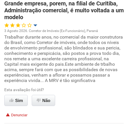
Grande empresa, porem, na filial de Curitiba,
Recomenda esta empresa
Administração comercial, é muito voltada a um
Recomenda a diretoria
modelo
3 Agosto 2026. Corretor de Imóveis (Ex-Funcionário), Paraná
Trabalhar durante anos, no comercial da maior construtora
Oportunidade de promoção
do Brasil, como Corretor de imóveis, onde todos os níveis
de envolvimento profissional, são blindados e sua pericia,
Ambiente de trabalho
conhecimento e perspicácia, são postos a prova todo dia,
nos remete a uma excelente carreira profissional, na
Capital mais exigente do pais.Este ambiente de trbalho
Conciliação com a vida familiar
acima, sempre fará com que as possibilidades de novas
experiências, venham a aflorar e possamos passar a
experiência vivida... A MRV é tão significativa
Benefícios
Esta avaliação foi útil?
Recomenda esta empresa
Sim
Não
Não recomenda a diretoria
Denunciar