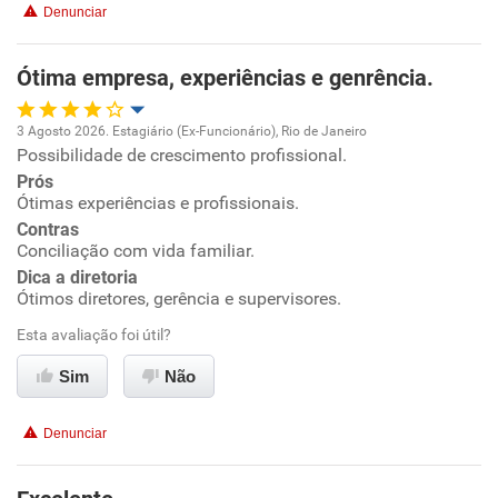
Denunciar
Benefícios
Ótima empresa, experiências e genrência.
Recomenda esta empresa
3 Agosto 2026. Estagiário (Ex-Funcionário), Rio de Janeiro
Possibilidade de crescimento profissional.
Oportunidade de promoção
Prós
Ótimas experiências e profissionais.
Ambiente de trabalho
Contras
Conciliação com vida familiar.
Conciliação com a vida familiar
Dica a diretoria
Ótimos diretores, gerência e supervisores.
Benefícios
Esta avaliação foi útil?
Sim
Não
Recomenda esta empresa
Recomenda a diretoria
Denunciar