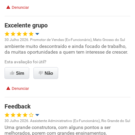
Recomenda esta empresa
Denunciar
Recomenda a diretoria
Excelente grupo
30 Julho 2026. Promotor de Vendas (Ex-Funcionário), Mato Grosso do Sul
ambiente muito descontraído e ainda focado de trabalho,
Oportunidade de promoção
da muitas oportunidades a quem tem interesse de crescer.
Ambiente de trabalho
Esta avaliação foi útil?
Sim
Não
Conciliação com a vida familiar
Denunciar
Benefícios
Feedback
Recomenda esta empresa
Recomenda a diretoria
30 Julho 2026. Assistente Administrativo (Ex-Funcionário), Rio Grande do Sul
Uma grande construtora, com alguns pontos a ser
Oportunidade de promoção
melhorados, porem com grandes ensinamentos.