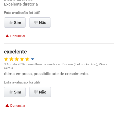
Excelente diretoria
Conciliação com a vida familiar
Esta avaliação foi útil?
Benefícios
Sim
Não
Recomenda esta empresa
Denunciar
excelente
3 Agosto 2026. consultora de vendas autônomo (Ex-Funcionário), Minas
Gerais
Oportunidade de promoção
ótima empresa, possibilidade de crescimento.
Esta avaliação foi útil?
Ambiente de trabalho
Sim
Não
Conciliação com a vida familiar
Denunciar
Benefícios