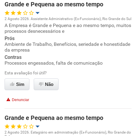
Grande e Pequena ao mesmo tempo
2 Agosto 2026. Assistente Administrativo (Ex-Funcionário), Rio Grande do Sul
A Empresa é Grande e Pequena e ao mesmo tempo, muitos
Oportunidade de promoção
processos desnecessários e
Prós
Ambiente de trabalho
Ambiente de Trabalho, Benefícios, seriedade e honestidade
da empresa
Conciliação com a vida familiar
Contras
Processos engessados, falta de comunicação
Benefícios
Esta avaliação foi útil?
Sim
Não
Não recomenda esta empresa
Não recomenda a diretoria
Denunciar
Grande e Pequena ao mesmo tempo
2 Agosto 2026. Estagiário em administração (Ex-Funcionário), Rio Grande do