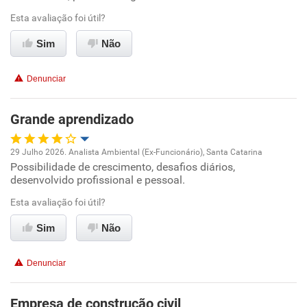
Ambiente de trabalho
Esta avaliação foi útil?
Sim
Não
Conciliação com a vida familiar
Denunciar
Benefícios
Grande aprendizado
Recomenda esta empresa
Recomenda a diretoria
29 Julho 2026. Analista Ambiental (Ex-Funcionário), Santa Catarina
Possibilidade de crescimento, desafios diários,
Oportunidade de promoção
desenvolvido profissional e pessoal.
Ambiente de trabalho
Esta avaliação foi útil?
Sim
Não
Conciliação com a vida familiar
Denunciar
Benefícios
Empresa de construção civil
Recomenda esta empresa