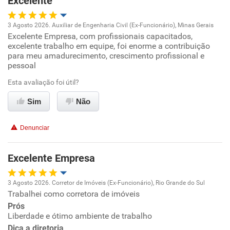
Excelente
3 Agosto 2026. Auxiliar de Engenharia Civil (Ex-Funcionário), Minas Gerais
Excelente Empresa, com profissionais capacitados,
Oportunidade de promoção
excelente trabalho em equipe, foi enorme a contribuição
para meu amadurecimento, crescimento profissional e
Ambiente de trabalho
pessoal
Esta avaliação foi útil?
Conciliação com a vida familiar
Sim
Não
Benefícios
Denunciar
Recomenda esta empresa
Excelente Empresa
3 Agosto 2026. Corretor de Imóveis (Ex-Funcionário), Rio Grande do Sul
Trabalhei como corretora de imóveis
Oportunidade de promoção
Prós
Liberdade e ótimo ambiente de trabalho
Ambiente de trabalho
Dica a diretoria