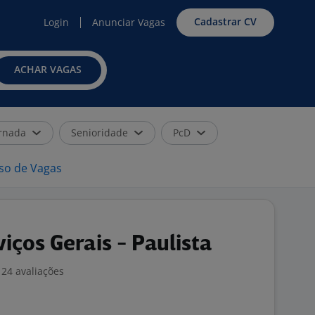
Cadastrar CV
Login
Anunciar Vagas
ACHAR VAGAS
rnada
Senioridade
PcD
iso de Vagas
iços Gerais - Paulista
24 avaliações