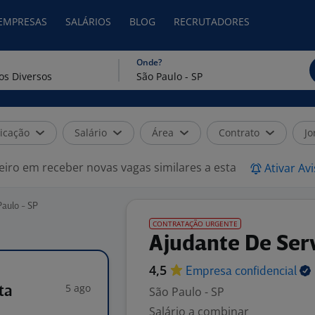
 EMPRESAS
SALÁRIOS
BLOG
RECRUTADORES
Onde?
icação
Salário
Área
Contrato
Jo
eiro em receber novas vagas similares a esta
Ativar Av
aulo - SP
CONTRATAÇÃO URGENTE
Ajudante De Serv
4,5
Empresa
confidencial
5 ago
ta
São Paulo - SP
Salário a combinar