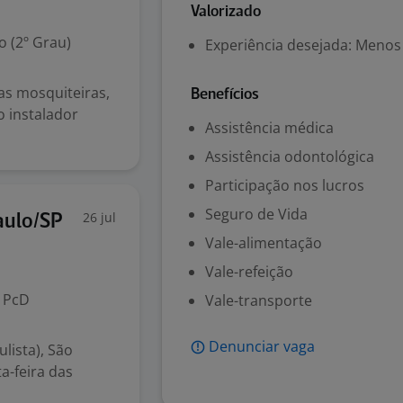
Valorizado
 (2º Grau)
Experiência desejada: Menos
las mosquiteiras,
Benefícios
 instalador
Assistência médica
Assistência odontológica
Participação nos lucros
Seguro de Vida
26 jul
aulo/SP
Vale-alimentação
Vale-refeição
PcD
Vale-transporte
Denunciar vaga
lista), São
a-feira das