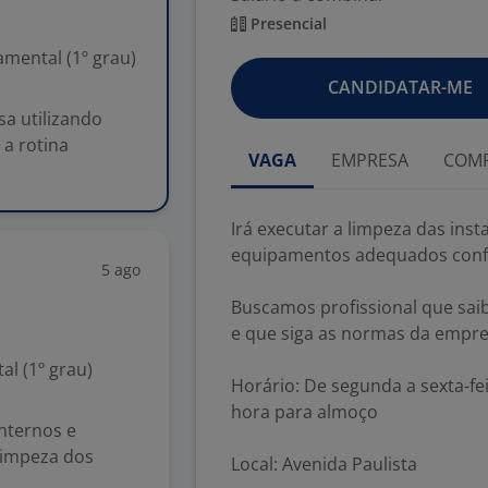
Presencial
mental (1º grau)
CANDIDATAR-ME
sa utilizando
a rotina
VAGA
EMPRESA
COMP
Irá executar a limpeza das inst
equipamentos adequados confo
5 ago
Buscamos profissional que sa
e que siga as normas da empre
l (1º grau)
Horário: De segunda a sexta-fei
hora para almoço
internos e
limpeza dos
Local: Avenida Paulista