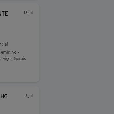
13 jul
NTE
cial
Feminino -
rviços Gerais
3 jul
BHG