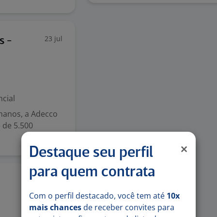
23 jul
s -
cial
manos, a Adecco
 de 5.500
Destaque seu perfil
para quem contrata
20 jul
Com o perfil destacado, você tem até
10x
mais chances
de receber convites para