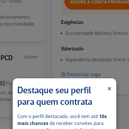
 (2º Grau)
elacionamento
Exigências
uma oportunidade
Escolaridade Mínima: Ensino
Valorizado
Ontem
O PCD
Experiência desejada: Entre 1
Denunciar vaga
Presencial
Destaque seu perfil
tor, auxiliando
trole de gestão
para quem contrata
Com o perfil destacado, você tem até
10x
mais chances
de receber convites para