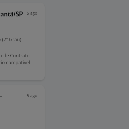
5 ago
utantã/SP
 (2º Grau)
po de Contrato:
rio compativel
5 ago
-