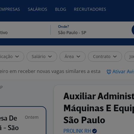
 EMPRESAS
SALÁRIOS
BLOG
RECRUTADORES
Onde?
icação
Salário
Área
Contrato
Jo
eiro em receber novas vagas similares a esta
Ativar Av
SP
Auxiliar Adminis
Máquinas E Equi
Ontem
esa De
São Paulo
 - São
PROLINK
RH