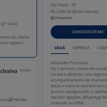
São Paulo - SP
R$ 2.696,00 (Bruto mensal)
Presencial
 (2º Grau)
CANDIDATAR-ME
ntato do cliente,
, com registro
VAGA
EMPRESA
COMP
Atividades Principais:
Ser o primeiro ponto de contat
Ontem
xclusiva
cordial e eficiente, com regist
acompanhamento de chamados 
peças e suporte operacional (c
prazos), assegurando a satisfa
Atender ligações, WhatsApp Bus
Grau)
Híbrido
chamado no CRM).