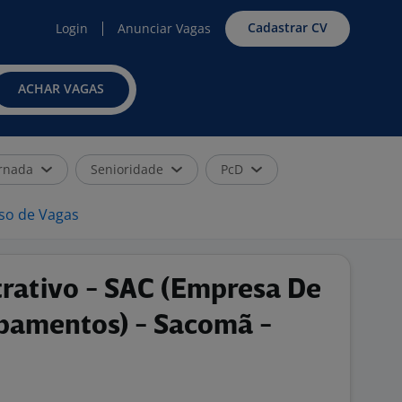
Cadastrar CV
Login
Anunciar Vagas
ACHAR VAGAS
rnada
Senioridade
PcD
iso de Vagas
trativo - SAC (Empresa De
pamentos) - Sacomã -