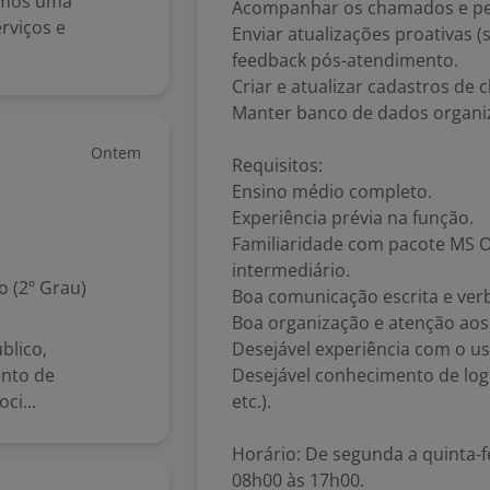
Somos uma
Acompanhar os chamados e ped
rviços e
Enviar atualizações proativas (
feedback pós-atendimento.
Criar e atualizar cadastros de 
Manter banco de dados organi
Ontem
Requisitos:
Ensino médio completo.
Experiência prévia na função.
Familiaridade com pacote MS Of
intermediário.
 (2º Grau)
Boa comunicação escrita e verb
Boa organização e atenção aos
blico,
Desejável experiência com o us
nto de
Desejável conhecimento de logís
ci...
etc.).
Horário: De segunda a quinta-f
08h00 às 17h00.