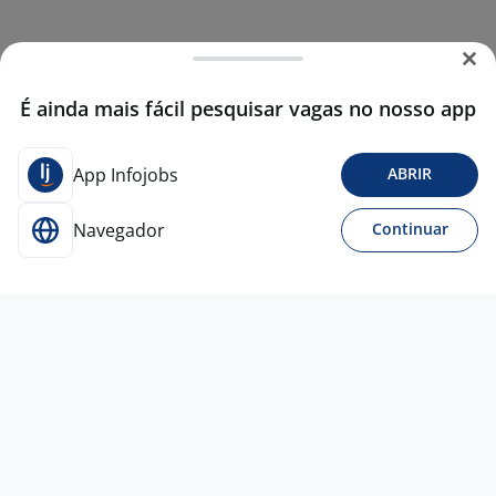
É ainda mais fácil pesquisar vagas no nosso app
App Infojobs
ABRIR
Navegador
Continuar
7 jul
Representante De Envios I (Auxiliar Logí
stico) - Cajamar SP
4,5
Randstad -
Matriz