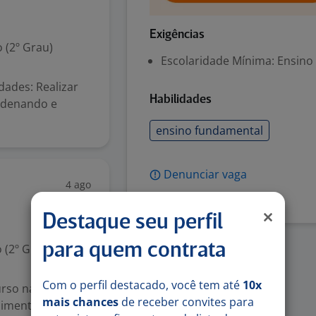
Exigências
 (2º Grau)
Escolaridade Mínima: Ensino
ades: Realizar
Habilidades
rdenando e
ensino fundamental
Denunciar vaga
4 ago
Destaque seu perfil
para quem contrata
 (2º Grau)
Com o perfil destacado, você tem até
10x
urso nas áreas de
mais chances
de receber convites para
imento. Irá atuar