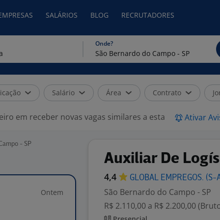
 EMPRESAS
SALÁRIOS
BLOG
RECRUTADORES
Onde?
icação
Salário
Área
Contrato
Jo
eiro em receber novas vagas similares a esta
Ativar Av
 Campo - SP
Auxiliar De Logís
4,4
GLOBAL EMPREGOS.
(S-
São Bernardo do Campo - SP
Ontem
R$ 2.110,00 a R$ 2.200,00 (Brut
Presencial