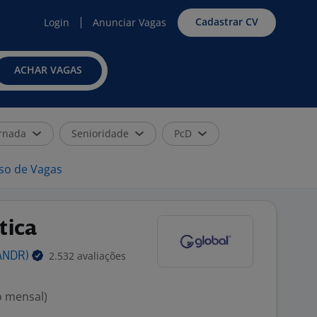
Cadastrar CV
Login
Anunciar Vagas
ACHAR VAGAS
rnada
Senioridade
PcD
iso de Vagas
tica
2.532 avaliações
ANDR)
o mensal)