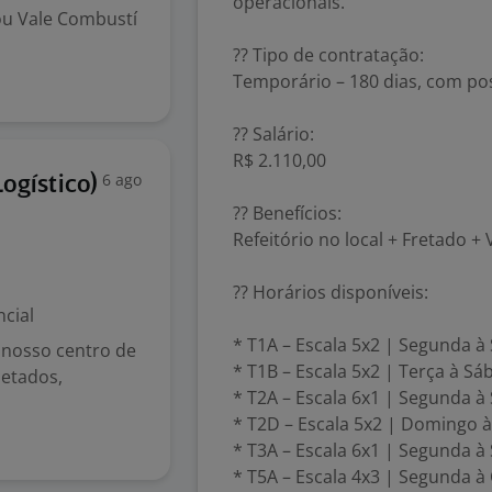
operacionais.
 ou Vale Combustí
?? Tipo de contratação:
Temporário – 180 dias, com pos
?? Salário:
R$ 2.110,00
6 ago
Logístico)
?? Benefícios:
Refeitório no local + Fretado +
?? Horários disponíveis:
cial
* T1A – Escala 5x2 | Segunda à
 nosso centro de
* T1B – Escala 5x2 | Terça à S
uetados,
* T2A – Escala 6x1 | Segunda 
* T2D – Escala 5x2 | Domingo 
* T3A – Escala 6x1 | Segunda 
* T5A – Escala 4x3 | Segunda à