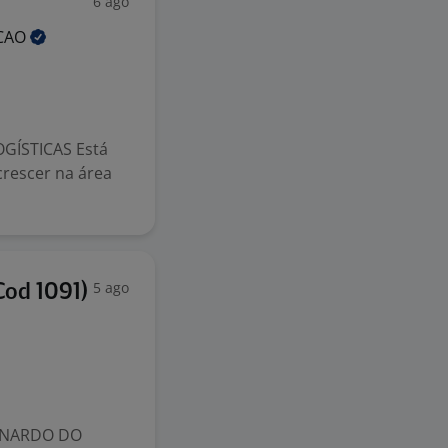
6 ago
ACAO
GÍSTICAS Está
crescer na área
5 ago
Cod 1091)
ERNARDO DO