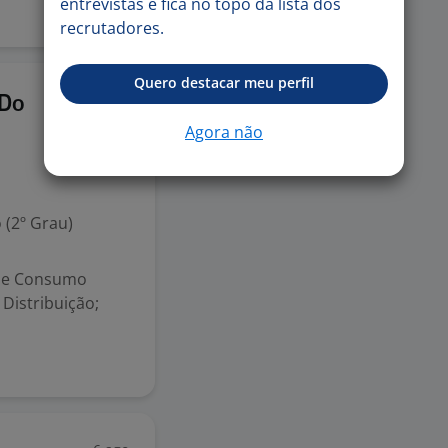
entrevistas e fica no topo da lista dos
recrutadores.
Quero destacar meu perfil
4 ago
 Do
Agora não
 (2º Grau)
a de Consumo
Distribuição;