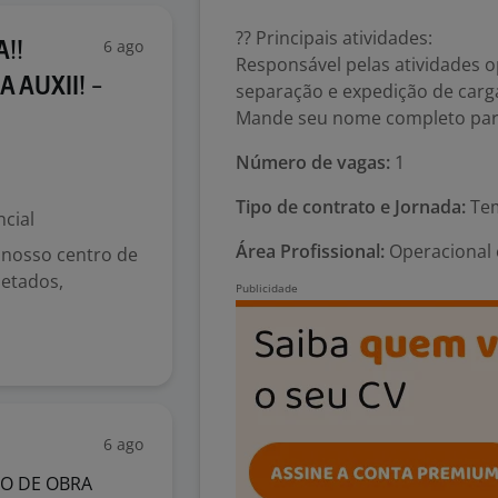
?? Principais atividades:
6 ago
A!!
Responsável pelas atividades o
 AUXII! -
separação e expedição de carg
Mande seu nome completo par
Número de vagas:
1
Tipo de contrato e Jornada:
Tem
cial
Área Profissional:
Operacional e
 nosso centro de
uetados,
6 ago
AO DE OBRA