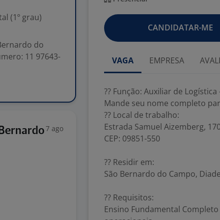
l (1º grau)
CANDIDATAR-ME
Bernardo do
mero: 11 97643-
VAGA
EMPRESA
AVAL
?? Função: Auxiliar de Logísti
Mande seu nome completo par
?? Local de trabalho:
Estrada Samuel Aizemberg, 170
7 ago
 Bernardo
CEP: 09851-550
?? Residir em:
São Bernardo do Campo, Diad
?? Requisitos:
Ensino Fundamental Completo e