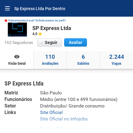
Sp Express Ltda Por Dentro
Esta empresa é sua? Solicite acesso ao perfil.
SP Express Ltda
4,0
162 Seguidores
Seguir
Avaliar
110
6
2.244
Visão Geral
Avaliações
Salários
Vagas
SP Express Ltda
Matriz
São Paulo
Funcionários
Médio (entre 100 e 499 funcionários)
Setor
Distribuição/ Grande consumo
Links
Site Oficial
Site Oficial no Infojobs
Enviar CV