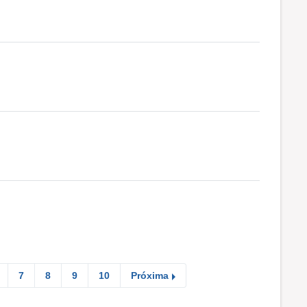
7
8
9
10
Próxima