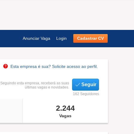
Anunciar Vaga
Login
Cadastrar CV
Esta empresa é sua? Solicite acesso ao perfil.
Seguindo esta empresa, receberá as suas
Seguir
últimas vagas e novidades.
162 Seguidores
2.244
Vagas