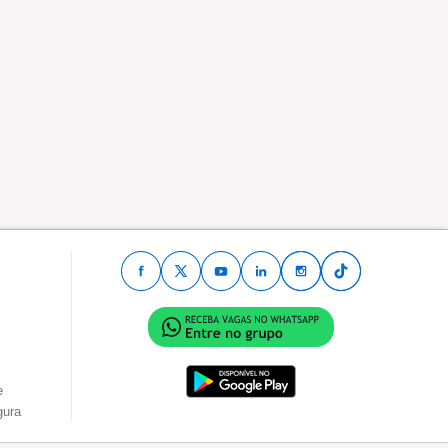
e
gura