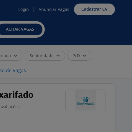
Cadastrar CV
Login
Anunciar Vagas
ACHAR VAGAS
rnada
Senioridade
PcD
iso de Vagas
xarifado
avaliações