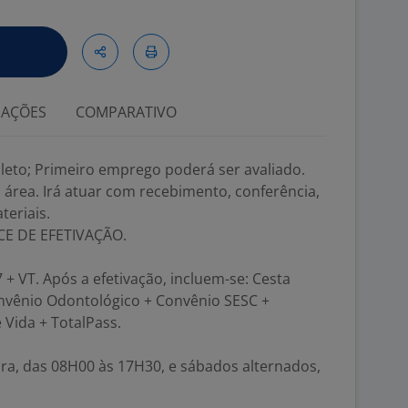
IAÇÕES
COMPARATIVO
leto; Primeiro emprego poderá ser avaliado.
a área. Irá atuar com recebimento, conferência,
eriais.
E DE EFETIVAÇÃO.
7 + VT. Após a efetivação, incluem-se: Cesta
nvênio Odontológico + Convênio SESC +
Vida + TotalPass.
ira, das 08H00 às 17H30, e sábados alternados,