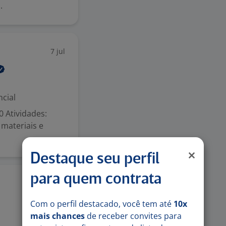
.
7 jul
cial
0 Atividades:
materiais e
Destaque seu perfil
para quem contrata
1 jul
Com o perfil destacado, você tem até
10x
mais chances
de receber convites para