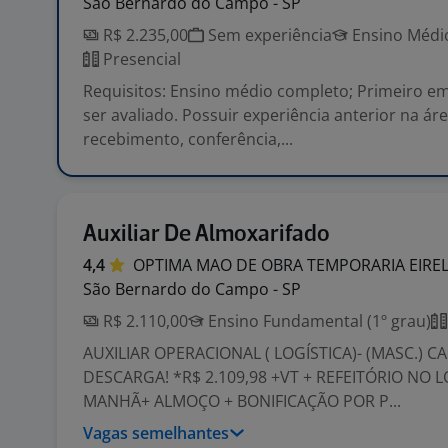
São Bernardo do Campo - SP
R$ 2.235,00
Sem experiência
Ensino Médio
Presencial
Requisitos: Ensino médio completo; Primeiro 
ser avaliado. Possuir experiência anterior na áre
recebimento, conferência,...
Auxiliar De Almoxarifado
4,4
OPTIMA MAO DE OBRA TEMPORARIA
EIRE
São Bernardo do Campo - SP
R$ 2.110,00
Ensino Fundamental (1º grau)
AUXILIAR OPERACIONAL ( LOGÍSTICA)- (MASC.) C
DESCARGA! *R$ 2.109,98 +VT + REFEITÓRIO NO L
MANHÃ+ ALMOÇO + BONIFICAÇÃO POR P...
Vagas semelhantes