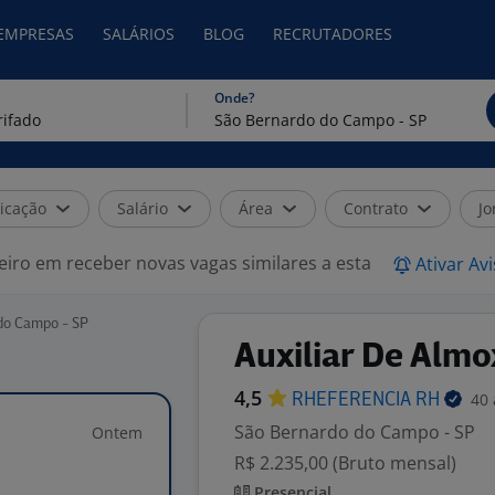
 EMPRESAS
SALÁRIOS
BLOG
RECRUTADORES
Onde?
icação
Salário
Área
Contrato
Jo
eiro em receber novas vagas similares a esta
Ativar Av
 do Campo - SP
Auxiliar De Almo
4,5
40 
RHEFERENCIA
RH
São Bernardo do Campo - SP
Ontem
R$ 2.235,00 (Bruto mensal)
Presencial