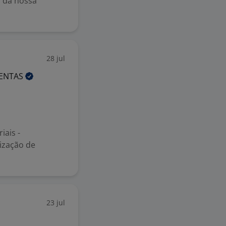
r da nossa
28 jul
ENTAS
iais -
nização de
23 jul