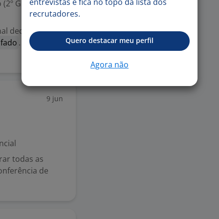
entrevistas e fica no topo da lista dos
 (2º Grau)
recrutadores.
al dedicado e
Quero destacar meu perfil
ifado
. Este é um
Agora não
9 jun
ncial
rar todas as
onferência de