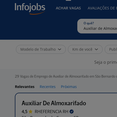
ACHAR VAGAS
AVALIAÇÕES DE
O quê?
Modelo de Trabalho
Km de você
Publ
Seja o prim
29
Vagas de Emprego de Auxiliar de Almoxarifado em São Bernardo
Relevantes
Recentes
Próximas
Auxiliar De Almoxarifado
4,5
RHEFERENCIA
RH