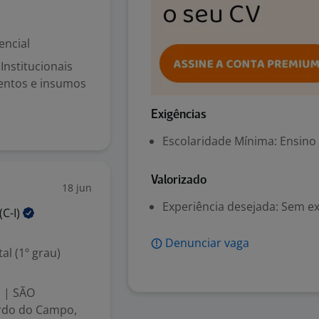
encial
nstitucionais
entos e insumos
Exigências
Escolaridade Mínima: Ensino
Valorizado
18 jun
Experiência desejada: Sem e
(C-I)
Denunciar vaga
l (1º grau)
 | SÃO
rdo do Campo,