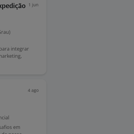
1 jun
Expedição
Grau)
para integrar
arketing,
4 ago
cial
safios em