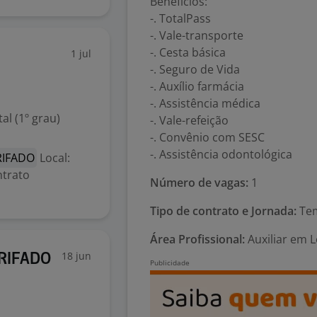
Benefícios:
-. TotalPass
-. Vale-transporte
-. Cesta básica
1 jul
-. Seguro de Vida
-. Auxílio farmácia
-. Assistência médica
l (1º grau)
-. Vale-refeição
-. Convênio com SESC
-. Assistência odontológica
RIFADO
Local:
ntrato
Número de vagas:
1
.
Tipo de contrato e Jornada:
Tem
Área Profissional:
Auxiliar em 
18 jun
ARIFADO