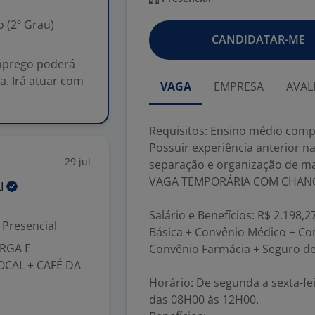
 (2º Grau)
CANDIDATAR-ME
emprego poderá
a. Irá atuar com
VAGA
EMPRESA
AVAL
Requisitos: Ensino médio comp
Possuir experiência anterior n
29 jul
separação e organização de mat
VAGA TEMPORÁRIA COM CHANC
LI
Salário e Benefícios: R$ 2.198,2
Presencial
Básica + Convênio Médico + Co
ARGA E
Convênio Farmácia + Seguro de 
OCAL + CAFÉ DA
Horário: De segunda a sexta-fe
das 08H00 às 12H00.