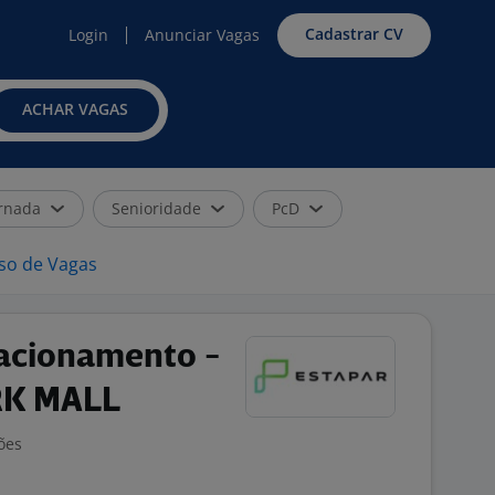
Cadastrar CV
Login
Anunciar Vagas
ACHAR VAGAS
rnada
Senioridade
PcD
iso de Vagas
acionamento -
RK MALL
ões