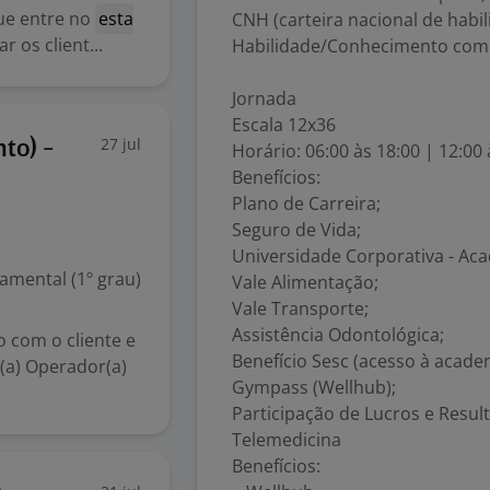
que entre no
esta
CNH (carteira nacional de habili
 os client...
Habilidade/Conhecimento com 
Jornada
Escala 12x36
27 jul
to) -
Horário: 06:00 às 18:00 | 12:00 
Benefícios:
Plano de Carreira;
Seguro de Vida;
Universidade Corporativa - Ac
mental (1º grau)
Vale Alimentação;
Vale Transporte;
Assistência Odontológica;
 com o cliente e
Benefício Sesc (acesso à academ
(a) Operador(a)
Gympass (Wellhub);
Participação de Lucros e Resul
Telemedicina
Benefícios: