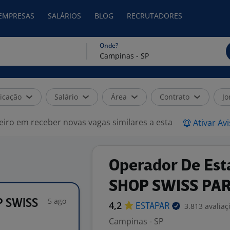
 EMPRESAS
SALÁRIOS
BLOG
RECRUTADORES
Onde?
icação
Salário
Área
Contrato
Jo
eiro em receber novas vagas similares a esta
Ativar Av
Operador De Est
SHOP SWISS PA
5 ago
P SWISS
4,2
3.813 avaliaç
ESTAPAR
Campinas - SP