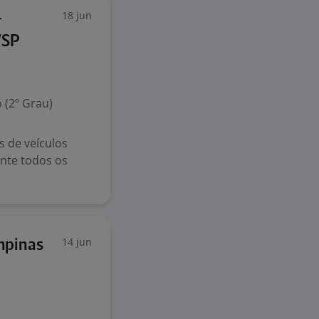
18 jun
-
/SP
 (2º Grau)
s de veículos
nte todos os
14 jun
mpinas