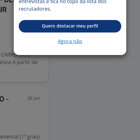
 - DENTRO
entrevistas e fica no topo da lista dos
recrutadores.
UR
Quero destacar meu perfil
Agora não
 CARREFOUR
nico A partir de
26 jun
O -
mental (1º grau)