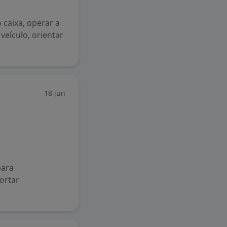
o caixa, operar a
veículo, orientar
18 jun
para
ortar