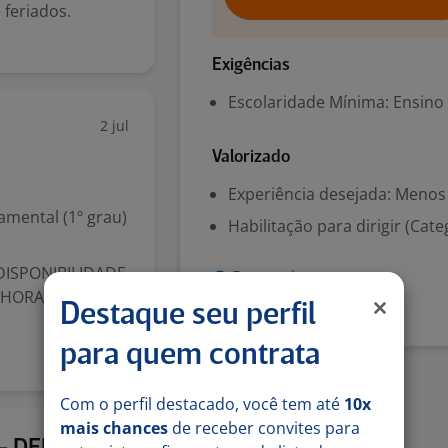
 feriados.
Exigências
Escolaridade Mínima: Ensino
2 jul
Valorizado
Experiência desejada: Menos
mental (1º grau)
Habilitação para dirigir (Cate
 DISPONIBILIDADE
Denunciar vaga
HORAS Salario e
Destaque seu perfil
para quem contrata
Com o perfil destacado, você tem até
10x
mais chances
de receber convites para
2 jul