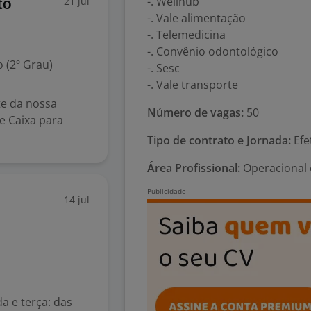
-. Wellhub
21 jul
to
-. Vale alimentação
-. Telemedicina
-. Convênio odontológico
 (2º Grau)
-. Sesc
-. Vale transporte
e da nossa
Número de vagas:
50
 Caixa para
Tipo de contrato e Jornada:
Efe
Área Profissional:
Operacional 
14 jul
 e terça: das