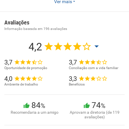
A empresa Park Sia Estacionamentos vem atuando de
Ver mais
maneira sólida a mais de 20 anos na prestação de serviços
onde o principal foco é o aprimoramento comercial e
funcional,a fim de que possamos oferecer um serviço
Avaliações
especializado e de qualidade a nossos clientes.
Informação baseada em
196
avaliações
4,2
3,7
3,7
Oportunidade de promoção
Conciliação com a vida familiar
4,0
3,3
Ambiente de trabalho
Benefícios
84
74
%
%
Recomendaria a um amigo
Aprovam a diretoria (de 119
avaliações)