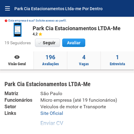
Park Cia Estacionamentos Ltda-me Por Dentro
Esta empresa é sua? Solicite acesso ao perfil.
Park Cia Estacionamentos LTDA-Me
4,2
19 Seguidores
Seguir
Avaliar
196
4
1
Visão Geral
Avaliações
Vagas
Entrevista
Park Cia Estacionamentos LTDA-Me
Matriz
São Paulo
Funcionários
Micro empresa (até 19 funcionários)
Setor
Veículos de motor e Transporte
Links
Site Oficial
Enviar CV