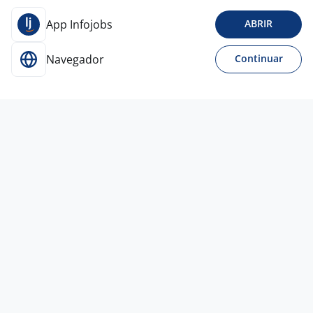
App Infojobs
ABRIR
Navegador
Continuar
Para Candidatos
Acesse o site de empregos líder e se candidate a
vagas adequadas ao seu perfil de forma fácil e
rápida.