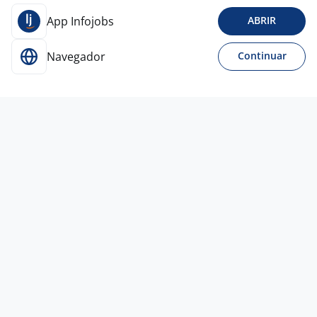
App Infojobs
ABRIR
Navegador
Continuar
29 jul
Coordenador Comercial
4,5
BRIX
Belo Horizonte - MG
A combinar
Ensino Superior
Presencial
29 jul
Atendente Comercial
4,5
Randstad -
Matriz