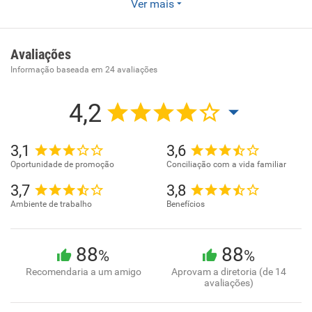
Centro Automotivo, comercio e venda de oleos para
Ver mais
automoveis e motos.
Avaliações
Informação baseada em
24
avaliações
4,2
3,1
3,6
Oportunidade de promoção
Conciliação com a vida familiar
3,7
3,8
Ambiente de trabalho
Benefícios
88
88
%
%
Recomendaria a um amigo
Aprovam a diretoria (de 14
avaliações)