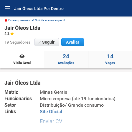
Jair Óleos Ltda Por Dentro
Esta empresa é sua? Solicite acesso ao perfil.
Jair Óleos Ltda
4,2
19 Seguidores
Seguir
Avaliar
24
14
Visão Geral
Avaliações
Vagas
Jair Óleos Ltda
Matriz
Minas Gerais
Funcionários
Micro empresa (até 19 funcionários)
Setor
Distribuição/ Grande consumo
Links
Site Oficial
Enviar CV