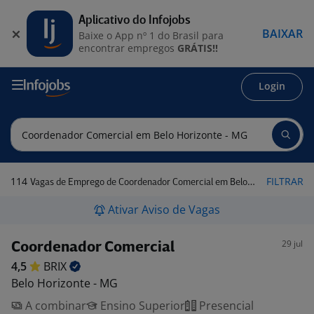
Aplicativo do Infojobs
BAIXAR
Baixe o App nº 1 do Brasil para
encontrar empregos
GRÁTIS!!
Login
114
FILTRAR
Vagas de Emprego de Coordenador Comercial em Belo Horizonte - MG
Ativar Aviso de Vagas
29 jul
Coordenador Comercial
4,5
BRIX
Belo Horizonte - MG
A combinar
Ensino Superior
Presencial