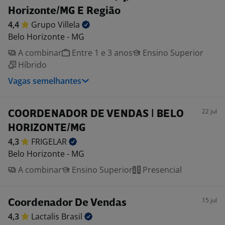
Horizonte/MG E Região
4,4
Grupo
Villela
Belo Horizonte - MG
A combinar
Entre 1 e 3 anos
Ensino Superior
Híbrido
Vagas semelhantes
22 jul
COORDENADOR DE VENDAS | BELO
HORIZONTE/MG
4,3
FRIGELAR
Belo Horizonte - MG
A combinar
Ensino Superior
Presencial
15 jul
Coordenador De Vendas
4,3
Lactalis
Brasil