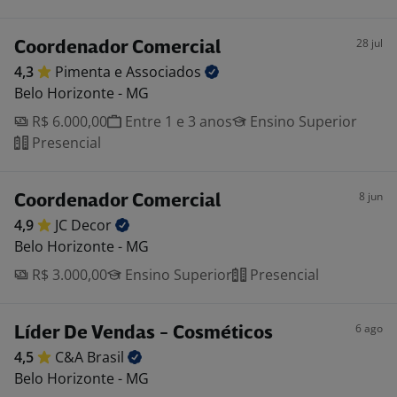
28 jul
Coordenador Comercial
4,3
Pimenta e
Associados
Belo Horizonte - MG
R$ 6.000,00
Entre 1 e 3 anos
Ensino Superior
Presencial
8 jun
Coordenador Comercial
4,9
JC
Decor
Belo Horizonte - MG
R$ 3.000,00
Ensino Superior
Presencial
6 ago
Líder De Vendas - Cosméticos
4,5
C&A
Brasil
Belo Horizonte - MG