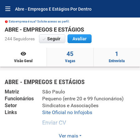
Abre - Empregos E Estágios Por Dentro
Esta empresa é sua? Solicite acesso ao perfil.
ABRE - EMPREGOS E ESTÁGIOS
244 Seguidores
Seguir
Avaliar
45
1
Visão Geral
Vagas
Entrevista
ABRE - EMPREGOS E ESTÁGIOS
Matriz
São Paulo
Funcionários
Pequeno (entre 20 e 99 funcionários)
Setor
Sindicatos e Associações
Links
Site Oficial no Infojobs
Enviar CV
Conectando Candidatos e Empresas. , recrutamento e
Ver mais