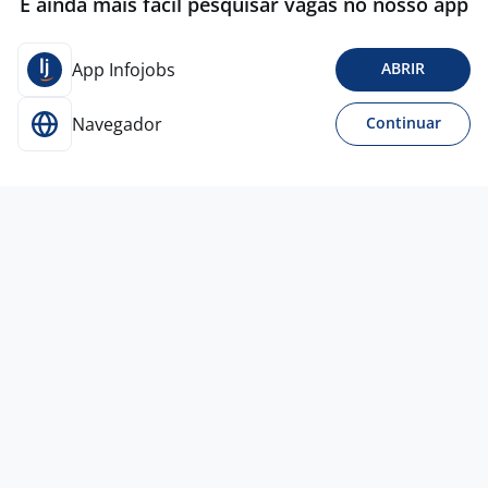
É ainda mais fácil pesquisar vagas no nosso app
App Infojobs
ABRIR
Navegador
Continuar
29 jul
VENDEDOR(A) DE LOJA BELO
HORIZONTE
4,1
ALO
BEBE
Belo Horizonte - MG
A combinar
Sem experiência
Ensino Médio (2º Grau)
Presencial