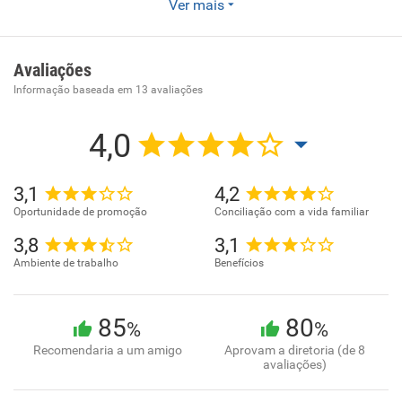
Ver mais
Seleção e agenciamento de mão-de-obra.
Avaliações
Informação baseada em
13
avaliações
4,0
3,1
4,2
Oportunidade de promoção
Conciliação com a vida familiar
3,8
3,1
Ambiente de trabalho
Benefícios
85
80
%
%
Recomendaria a um amigo
Aprovam a diretoria (de 8
avaliações)