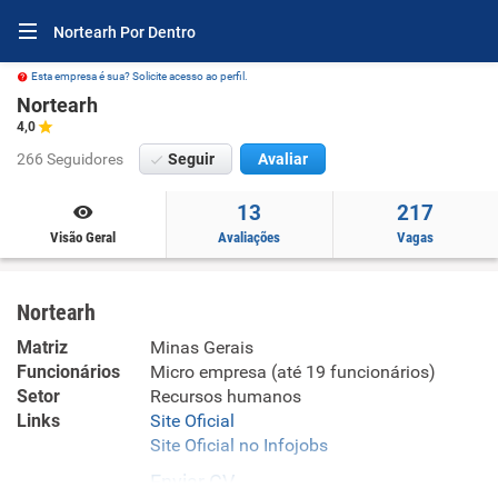
Nortearh Por Dentro
Esta empresa é sua? Solicite acesso ao perfil.
Nortearh
4,0
266 Seguidores
Seguir
Avaliar
13
217
Visão Geral
Avaliações
Vagas
Nortearh
Matriz
Minas Gerais
Funcionários
Micro empresa (até 19 funcionários)
Setor
Recursos humanos
Links
Site Oficial
Site Oficial no Infojobs
Enviar CV