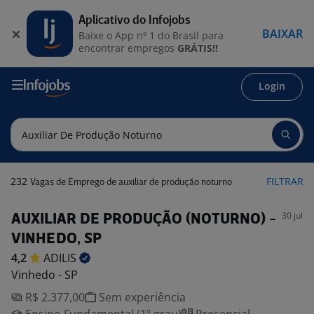
Aplicativo do Infojobs
BAIXAR
Baixe o App nº 1 do Brasil para
encontrar empregos
GRÁTIS!!
Login
232
FILTRAR
Vagas de Emprego de auxiliar de produção noturno
30 jul
AUXILIAR DE PRODUÇÃO (NOTURNO) -
VINHEDO, SP
4,2
ADILIS
Vinhedo - SP
R$ 2.377,00
Sem experiência