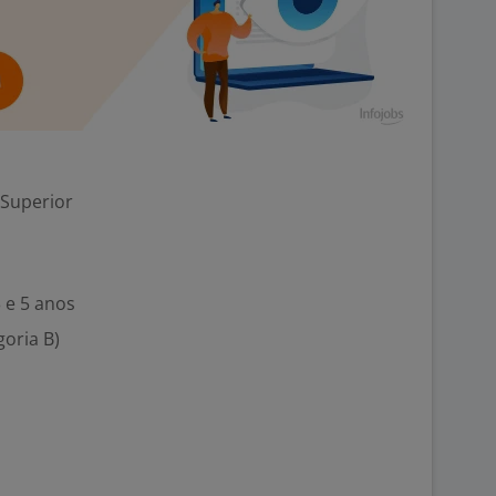
 Superior
 e 5 anos
goria B)