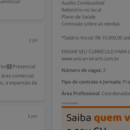
Gerenciar
Auxilio Combustível
Refeitório no local
Plano de Saúde
Comissão sobre as vendas
*Salário Inicial: R$ 10.000,00 a
2 jul
ENVIAR SEU CURRÍCULO PARA O 
www.unicarreirarh.com.br
ior
Presencial
Número de vagas:
2
 área comercial,
Tipo de contrato e Jornada:
Pre
as, a expansão da
Área Profissional:
Coordenador 
3 jun