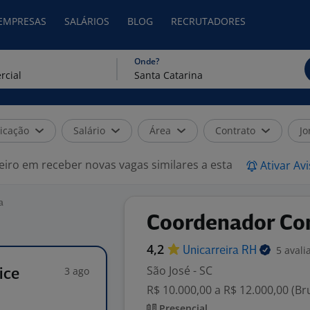
 EMPRESAS
SALÁRIOS
BLOG
RECRUTADORES
Onde?
icação
Salário
Área
Contrato
Jo
eiro em receber novas vagas similares a esta
Ativar Av
a
Coordenador Com
4,2
5 avali
Unicarreira
RH
São José - SC
3 ago
ice
R$ 10.000,00 a R$ 12.000,00 (B
Presencial