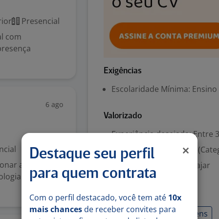
ior
Presencial
al com
 presença
Exigências
Escolaridade Mínima: Ensino
6 ago
Valorizado
Experiência desejada: Entre 3
ncial
Habilitação para dirigir (Cate
Destaque seu perfil
onar a
Disponibilidade para viajar
para quem contrata
ologia voltado
Habilidades
Com o perfil destacado, você tem até
10x
mais chances
de receber convites para
Disponibilidade de Viagens