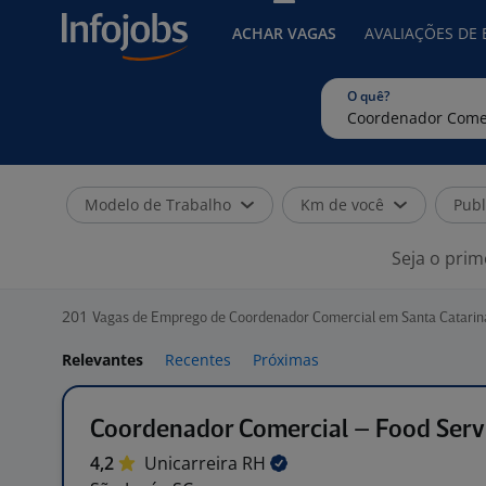
ACHAR VAGAS
AVALIAÇÕES DE
O quê?
Modelo de Trabalho
Km de você
Publ
Seja o prim
201
Vagas de Emprego de Coordenador Comercial em Santa Catarin
Relevantes
Recentes
Próximas
Coordenador Comercial – Food Serv
4,2
Unicarreira
RH