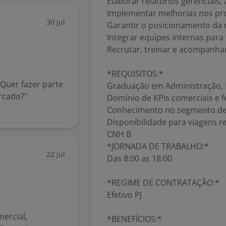
Elaborar relatórios gerenciais
Implementar melhorias nos pro
30 jul
Garantir o posicionamento da m
Integrar equipes internas para
Recrutar, treinar e acompanha
*REQUISITOS:*
"Quer fazer parte
Graduação em Administração, 
rcado?"
Domínio de KPIs comerciais e 
Conhecimento no segmento de
Disponibilidade para viagens r
CNH B
*JORNADA DE TRABALHO:*
22 jul
Das 8:00 as 18:00
*REGIME DE CONTRATAÇÃO:*
Efetivo PJ
ercial,
*BENEFÍCIOS:*