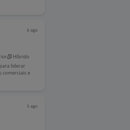
6 ago
ior
Híbrido
ara liderar
s comerciais e
5 ago