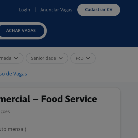
Cadastrar CV
Login
Anunciar Vagas
ACHAR VAGAS
rnada
Senioridade
PcD
iso de Vagas
ercial – Food Service
ações
ruto mensal)