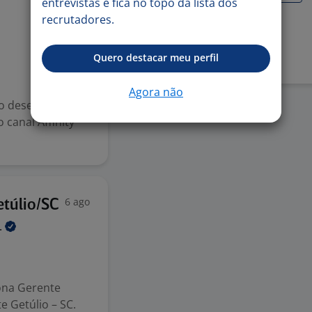
entrevistas e fica no topo da lista dos
recrutadores.
6 ago
Denunciar vaga
Quero destacar meu perfil
Agora não
r o desempenho
 canal Affinity
6 ago
túlio/SC
.
ona Gerente
e Getúlio – SC.