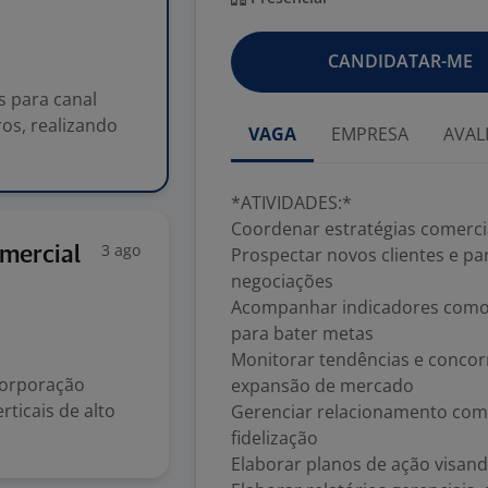
s
CANDIDATAR-ME
s para canal
ros, realizando
VAGA
EMPRESA
AVAL
*ATIVIDADES:*
Coordenar estratégias comercia
3 ago
mercial
Prospectar novos clientes e par
negociações
Acompanhar indicadores como s
para bater metas
Monitorar tendências e concor
corporação
expansão de mercado
rticais de alto
Gerenciar relacionamento com c
fidelização
Elaborar planos de ação visan