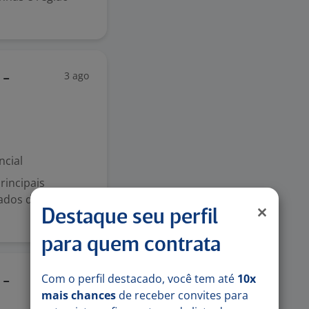
3 ago
 -
ncial
rincipais
ados do Brasil,
Destaque seu perfil
para quem contrata
Com o perfil destacado, você tem até
10x
3 ago
 -
mais chances
de receber convites para