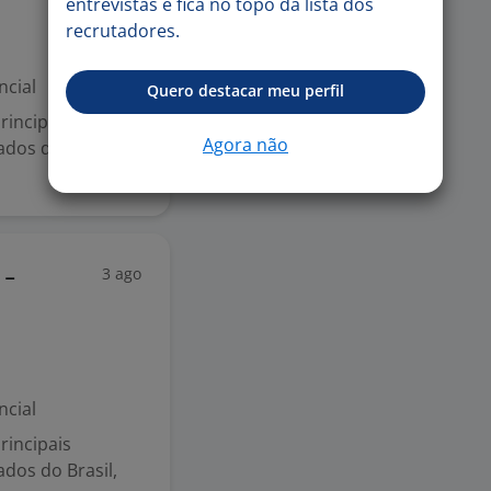
entrevistas e fica no topo da lista dos
recrutadores.
ncial
Quero destacar meu perfil
rincipais
Agora não
ados do Brasil,
3 ago
 -
ncial
rincipais
ados do Brasil,