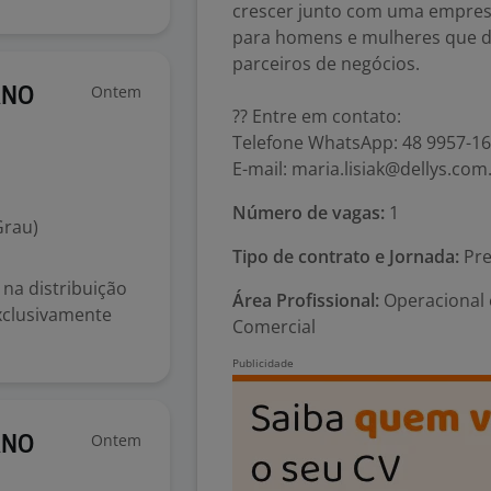
crescer junto com uma empresa
para homens e mulheres que d
parceiros de negócios.
Ontem
RNO
?? Entre em contato:
Telefone WhatsApp: 48 9957-1
E-mail: maria.lisiak@dellys.com
Número de vagas:
1
Grau)
Tipo de contrato e Jornada:
Pre
 na distribuição
Área Profissional:
Operacional 
xclusivamente
Comercial
Ontem
RNO