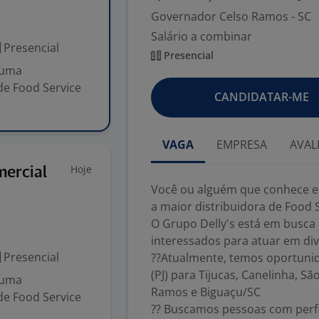
Governador Celso Ramos - SC
Salário a combinar
Presencial
Presencial
 uma
de Food Service
CANDIDATAR-ME
VAGA
EMPRESA
AVAL
Hoje
ercial
Você ou alguém que conhece e
a maior distribuidora de Food 
O Grupo Delly's está em busc
interessados para atuar em div
Presencial
??Atualmente, temos oportuni
(PJ) para Tijucas, Canelinha, S
 uma
Ramos e Biguaçu/SC
de Food Service
?? Buscamos pessoas com perfi