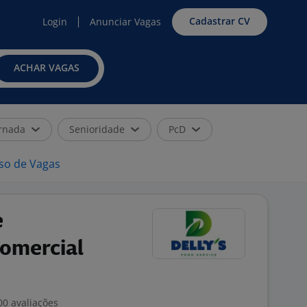
Cadastrar CV
Login
Anunciar Vagas
ACHAR VAGAS
rnada
Senioridade
PcD
iso de Vagas
e
omercial
00 avaliações