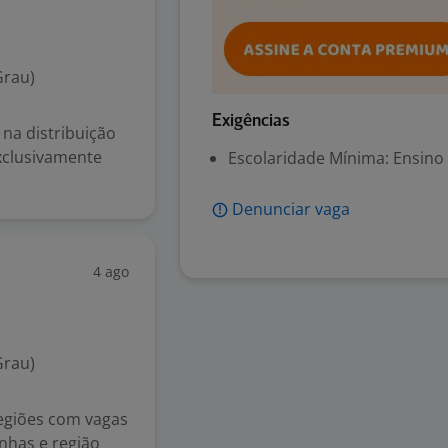
Grau)
Exigências
 na distribuição
xclusivamente
Escolaridade Mínima: Ensino
Denunciar vaga
4 ago
Grau)
giões com vagas
oinhas e região