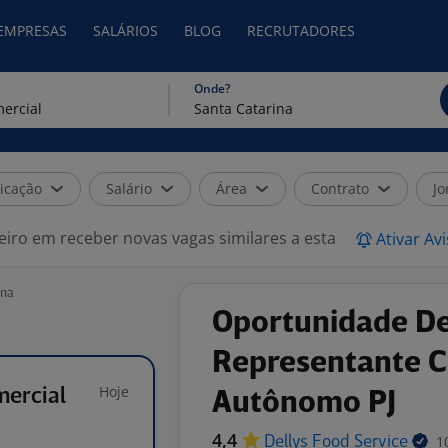
 EMPRESAS
SALÁRIOS
BLOG
RECRUTADORES
Onde?
icação
Salário
Área
Contrato
Jo
eiro em receber novas vagas similares a esta
Ativar Av
ina
Oportunidade D
Representante C
Hoje
ercial
Autônomo PJ
4,4
1
Dellys Food
Service