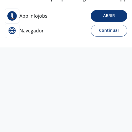
App Infojobs
ABRIR
Navegador
Continuar
6 jul
Gerente Administratio -
(Financeiro/Fiscal)
4,0
Inclusiva
rh
Criciúma - SC
R$ 5.000,00 a R$ 6.000,00
Entre 1 e 3 anos
Ensino Superior
Presencial